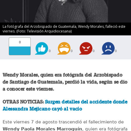
La fotógrafa del Arzobispado de Guatemala, Wendy Morales, falleció este
viernes. (Foto: Televisión Arquidiocesana)
0
0
0
0
0
Wendy Morales, quien era fotógrafa del Arzobispado
de Santiago de Guatemala, perdió la vida, según se dio
a conocer este viernes.
OTRAS NOTICIAS:
Surgen detalles del accidente donde
Alessandra Mejicano cayó al vacío
Este viernes 7 de agosto trascendió el fallecimiento de
Wendy Paola Morales Marroquín
, quien era fotógrafa