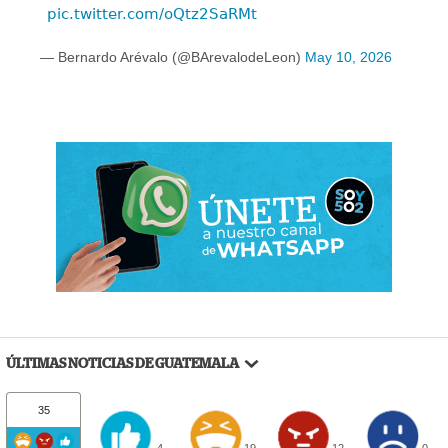
pic.twitter.com/oQtz2SaRMt
— Bernardo Arévalo (@BArevalodeLeon)
May 10, 2026
ÚLTIMAS NOTICIAS DE GUATEMALA
35