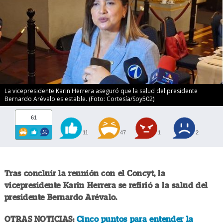
La vicepresidente Karin Herrera aseguró que la salud del presidente
Bernardo Arévalo es estable. (Foto: Cortesía/Soy502)
61
11
47
1
2
Tras concluir la reunión con el Concyt, la
vicepresidente Karin Herrera se refirió a la salud del
presidente Bernardo Arévalo.
OTRAS NOTICIAS:
Cinco puntos para entender la