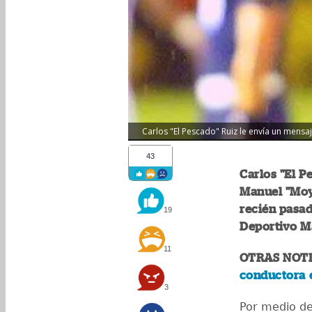
Carlos "El Pescado" Ruiz le envía un mensa
43
Carlos "El P
Manuel "Moyo
recién pasad
19
Deportivo M
11
OTRAS NOTI
conductora e
3
Por medio de 