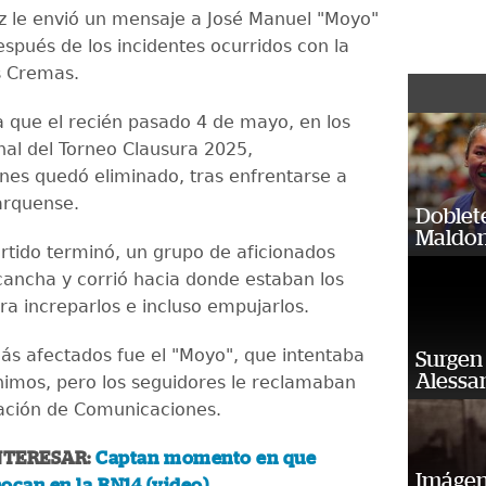
z le envió un mensaje a José Manuel "Moyo"
espués de los incidentes ocurridos con la
os Cremas.
a que el recién pasado 4 de mayo, en los
inal del Torneo Clausura 2025,
es quedó eliminado, tras enfrentarse a
arquense.
Doblet
Maldon
rtido terminó, un grupo de aficionados
 cancha y corrió hacia donde estaban los
ra increparlos e incluso empujarlos.
ás afectados fue el "Moyo", que intentaba
Surgen 
Alessan
nimos, pero los seguidores le reclamaban
nación de Comunicaciones.
NTERESAR:
Captan momento en que
Imágene
ocan en la RN14 (video)