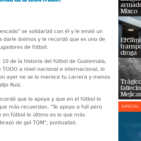
armado
Mixco
 Pescado" se solidarizó con él y le envió un
 darle ánimos y le recordó que es uno de
El cam
transp
jugadores de fútbol.
droga
 10 de la historia del fútbol de Guatemala,
 TODO a nivel nacional e internacional, lo
ron ayer no se lo merece tu carrera y menos
Trágico
dijo Ruiz.
falleci
Mejica
ecordó que lo apoya y que en el fútbol lo
 que más recuerdan. "Te apoyo a full pero
ESPECIAL
 en fútbol lo último es lo que más
brazo de gol TQM", puntualizó.