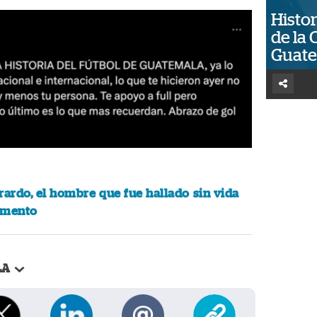
Histor
de la 
Guat
rardo, el hombre que fue hallado sin vida
amento
LA