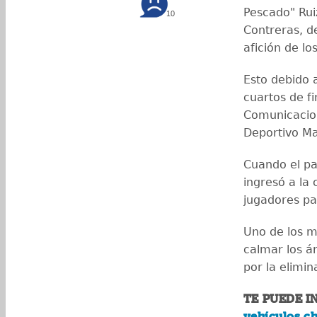
Pescado" Rui
10
Contreras, d
afición de l
Esto debido 
cuartos de f
Comunicacion
Deportivo M
Cuando el pa
ingresó a la
jugadores pa
Uno de los m
calmar los á
por la elimi
TE PUEDE I
vehículos ch