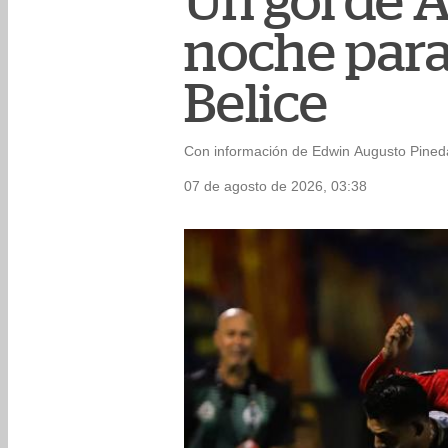
Un gol de A
noche para
Belice
Con información de Edwin Augusto Pineda
07 de agosto de 2026, 03:38