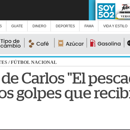
VERS
S
GUATE
DINERO
DEPORTES
FAMA
VIDA Y ESTILO
TES
/
FÚTBOL NACIONAL
de Carlos "El pesca
os golpes que recib