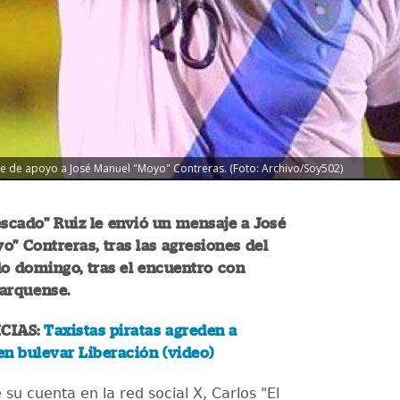
je de apoyo a José Manuel "Moyo" Contreras. (Foto: Archivo/Soy502)
escado" Ruiz le envió un mensaje a José
" Contreras, tras las agresiones del
o domingo, tras el encuentro con
arquense.
CIAS:
Taxistas piratas agreden a
n bulevar Liberación (video)
su cuenta en la red social X, Carlos "El