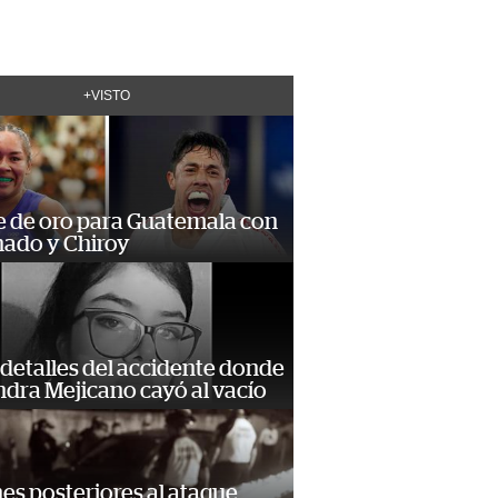
+VISTO
e de oro para Guatemala con
ado y Chiroy
detalles del accidente donde
dra Mejicano cayó al vacío
s posteriores al ataque