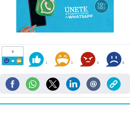
8
1
1
0
6