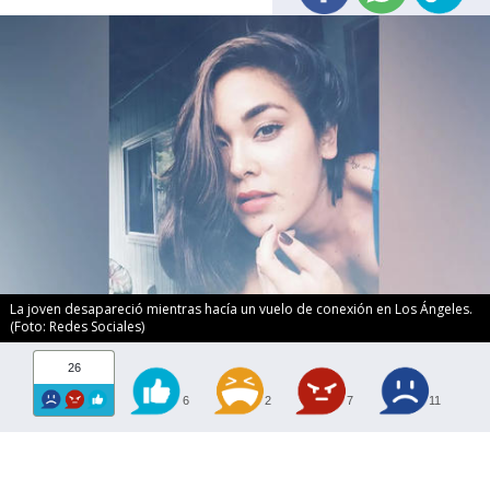
La joven desapareció mientras hacía un vuelo de conexión en Los Ángeles.
(Foto: Redes Sociales)
26
6
2
7
11