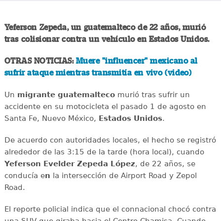
Yeferson Zepeda, un guatemalteco de 22 años, murió
tras colisionar contra un vehículo en Estados Unidos.
OTRAS NOTICIAS:
Muere "influencer" mexicano al
sufrir ataque mientras transmitía en vivo (video)
Un
migrante
guatemalteco
murió tras sufrir un
accidente en su motocicleta el pasado 1 de agosto en
Santa Fe, Nuevo México,
Estados
Unidos
.
De acuerdo con autoridades locales, el hecho se registró
alrededor de las 3:15 de la tarde (hora local), cuando
Yeferson Evelder Zepeda López
, de 22 años, se
conducía e
n
la intersección de Airport Road y Zepol
Road.
El reporte policial indica que el connacional chocó contra
una SUV que giraba hacia el Centro Chamisa. Cuando