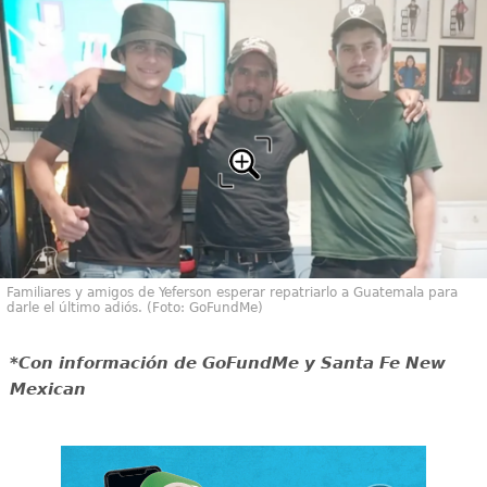
Familiares y amigos de Yeferson esperar repatriarlo a Guatemala para
darle el último adiós. (Foto: GoFundMe)
*Con información de GoFundMe y Santa Fe New
Mexican