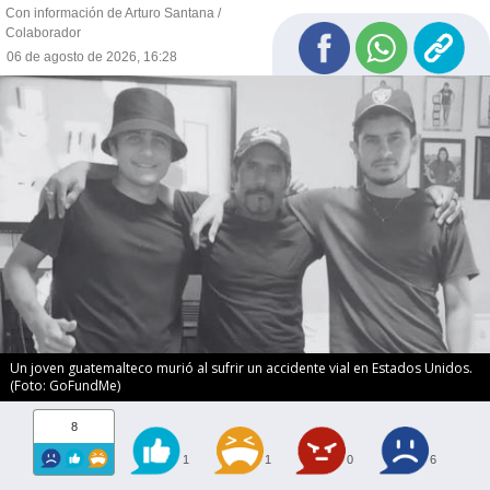
Con información de Arturo Santana /
Colaborador
06 de agosto de 2026, 16:28
Un joven guatemalteco murió al sufrir un accidente vial en Estados Unidos.
(Foto: GoFundMe)
8
1
1
0
6