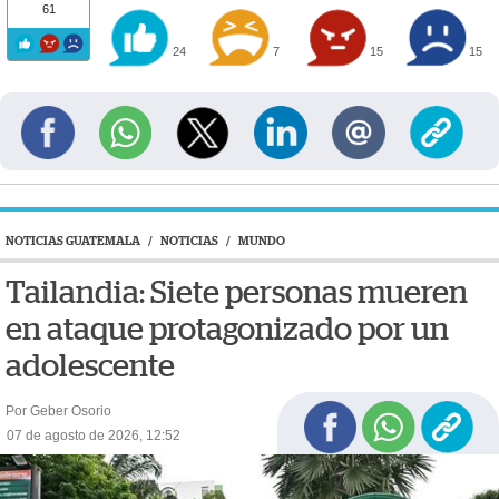
61
24
7
15
15
NOTICIAS GUATEMALA
/
NOTICIAS
/
MUNDO
Tailandia: Siete personas mueren
en ataque protagonizado por un
adolescente
Por Geber Osorio
07 de agosto de 2026, 12:52