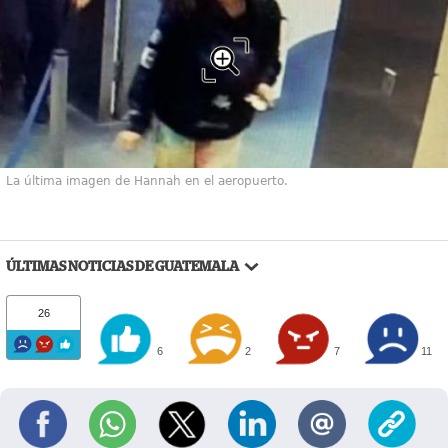
La última imagen de Hannah en el aeropuerto.
ÚLTIMAS NOTICIAS DE GUATEMALA
26
6
2
7
11