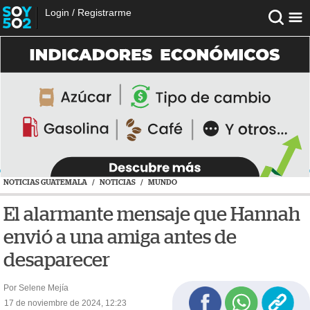
Login
/
Registrarme
NOTICIAS GUATEMALA
/
NOTICIAS
/
MUNDO
El alarmante mensaje que Hannah
envió a una amiga antes de
desaparecer
Por Selene Mejía
17 de noviembre de 2024, 12:23