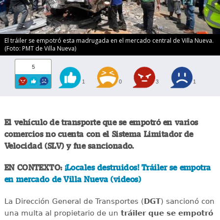
El tráiler se empotró esta madrugada en el mercado central de Villa Nueva.
(Foto: PMT de Villa Nueva)
5
1
0
3
1
El vehículo de transporte que se empotró en varios
comercios no cuenta con el Sistema Limitador de
Velocidad (SLV) y fue sancionado.
EN CONTEXTO:
¡Locales destruidos! Tráiler se empotra
en mercado de Villa Nueva (videos)
La Dirección General de Transportes (
DGT
) sancionó con
una multa al propietario de un
tráiler que se empotró