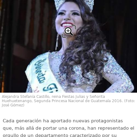
Alejandra Stefanía Castillo, reina Fiestas Julias y Señorita
Huehuetenango, Segunda Princesa Nacional de Guatemala 2016. (Foto:
José Gómez)
Cada generación ha aportado nuevas protagonistas
que, más allá de portar una corona, han representado el
orgullo de un departamento caracterizado por su