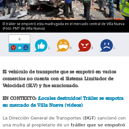
El tráiler se empotró esta madrugada en el mercado central de Villa Nueva.
(Foto: PMT de Villa Nueva)
5
1
0
3
1
El vehículo de transporte que se empotró en varios
comercios no cuenta con el Sistema Limitador de
Velocidad (SLV) y fue sancionado.
EN CONTEXTO:
¡Locales destruidos! Tráiler se empotra
en mercado de Villa Nueva (videos)
La Dirección General de Transportes (
DGT
) sancionó con
una multa al propietario de un
tráiler que se empotró