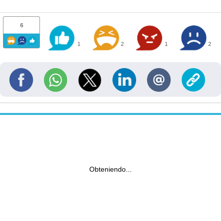
6
1
2
1
2
Obteniendo...