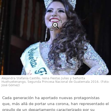
Alejandra Stefanía Castillo, reina Fiestas Julias y Señorita
Huehuetenango, Segunda Princesa Nacional de Guatemala 2016. (Foto:
José Gómez)
Cada generación ha aportado nuevas protagonistas
que, más allá de portar una corona, han representado el
orgullo de un departamento caracterizado por su