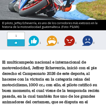
El piloto, Jeffey Echeverría, es uno de los corredores más exitosos en la
historia de la motovelocidad guatemalteca. (Foto: PSLMX)
1
1
0
0
0
El multicampeón nacional e internacional de
motovelocidad, Jeffrey Echeverría, inició con el pie
derecho el Campeonato 2026 de este deporte, al
hacerse con la victoria en la categoría reina del
motociclismo, 1000 cc.; con ello, el piloto ratificó su
buen momento, el cual viene de la temporada recién
pasada, en la cual también fue uno de los grandes
animadores del certamen, que se disputa en el