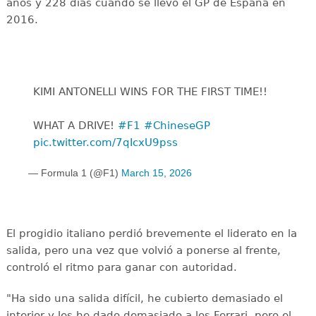
años y 228 días cuando se llevó el GP de España en
2016.
KIMI ANTONELLI WINS FOR THE FIRST TIME!!
WHAT A DRIVE! ‍
#F1
#ChineseGP
pic.twitter.com/7qIcxU9pss
— Formula 1 (@F1)
March 15, 2026
El progidio italiano perdió brevemente el liderato en la
salida, pero una vez que volvió a ponerse al frente,
controló el ritmo para ganar con autoridad.
"Ha sido una salida difícil, he cubierto demasiado el
interior y les he dado demasiado a los Ferrari, pero el