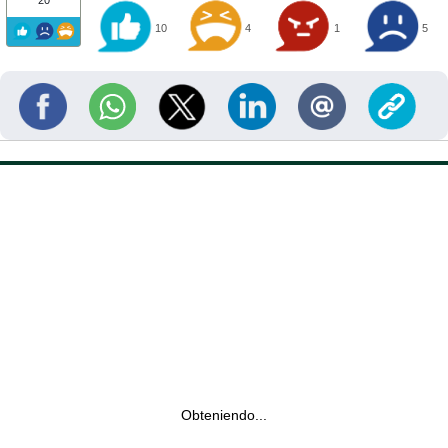
20
10
4
1
5
Obteniendo...