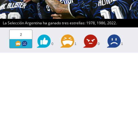
La Selección Argentina ha ganado tres estrellas: 1978, 1986, 2022.
2
0
1
0
1