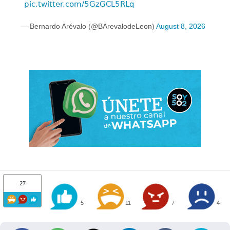
pic.twitter.com/5GzGCL5RLq
— Bernardo Arévalo (@BArevalodeLeon)
August 8, 2026
27
5
11
7
4