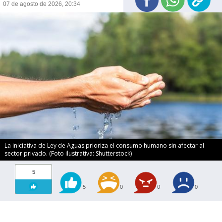
07 de agosto de 2026, 20:34
La iniciativa de Ley de Aguas prioriza el consumo humano sin afectar al
sector privado. (Foto ilustrativa: Shutterstock)
5
5
0
0
0