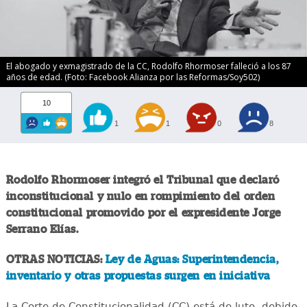
El abogado y exmagistrado de la CC, Rodolfo Rhormoser falleció a los 87
años de edad. (Foto: Facebook Alianza por las Reformas/Soy502)
10
1
1
0
8
Rodolfo Rhormoser integró el Tribunal que declaró
inconstitucional y nulo en rompimiento del orden
constitucional promovido por el expresidente Jorge
Serrano Elías.
OTRAS NOTICIAS:
Ley de Aguas: Superintendencia,
inventario y otras propuestas surgen en iniciativa
La Corte de Constitucionalidad (CC) está de luto, debido