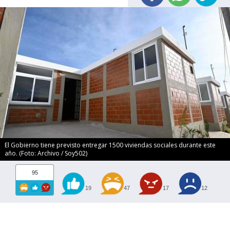
El Gobierno tiene previsto entregar 1500 viviendas sociales durante este
año. (Foto: Archivo / Soy502)
95
19
47
17
12