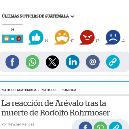
ÚLTIMAS NOTICIAS DE GUATEMALA
95
19
47
17
12
NOTICIAS GUATEMALA
/
NOTICIAS
/
POLÍTICA
La reacción de Arévalo tras la
muerte de Rodolfo Rohrmoser
Por Reychel Méndez