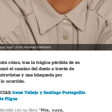
uya, tuya". (Foto: Anamari Eskildsen)
ta cómo, tras la trágica pérdida de su
nzó el camino del duelo a través de
ntrevistas y una búsqueda por
lo ocurrido.
CIAS:
Irene Vallejo y Santiago Posteguillo
de Filgua
decidió con su libro
"Mía, suya,