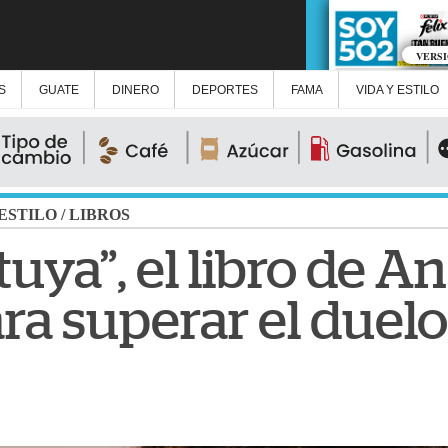
VERS
S
GUATE
DINERO
DEPORTES
FAMA
VIDA Y ESTILO
 ESTILO
/
LIBROS
 tuya”, el libro de 
ra superar el duelo