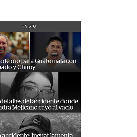
+VISTO
e de oro para Guatemala con
ado y Chiroy
detalles del accidente donde
dra Mejicano cayó al vacío
 accidente: Inguat lamenta