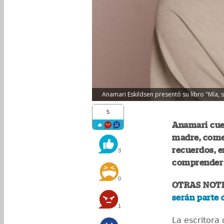
Anamari Eskildsen presentó su libro "Mía, s
5
Anamari cuen
madre, come
recuerdos, e
3
comprender 
0
OTRAS NOTI
serán parte 
1
La escritora 