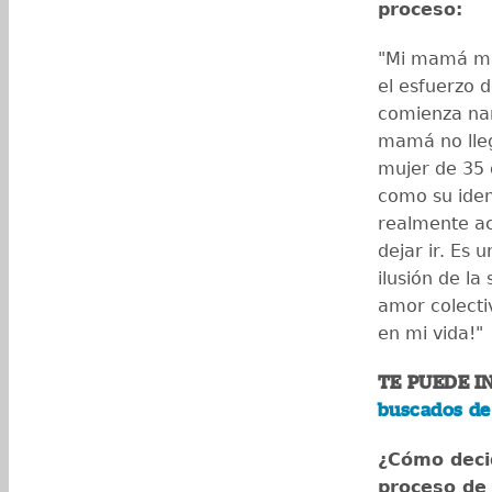
proceso:
"Mi mamá mur
el esfuerzo 
comienza nar
mamá no lleg
mujer de 35 q
como su iden
realmente ac
dejar ir. Es u
ilusión de la
amor colectiv
en mi vida!"
TE PUEDE I
buscados de 
¿Cómo decid
proceso de 