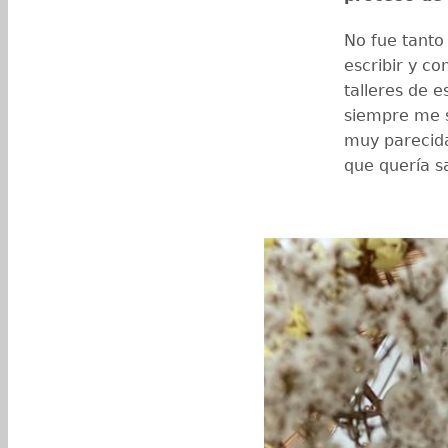
No fue tanto
escribir y co
talleres de e
siempre me s
muy parecida
que quería sa