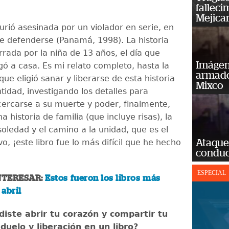
falleci
Mejica
ió asesinada por un violador en serie, en
de defenderse (Panamá, 1998). La historia
rada por la niña de 13 años, el día que
Imágene
ó a casa. Es mi relato completo, hasta la
armado
ue eligió sanar y liberarse de esta historia
Mixco
tidad, investigando los detalles para
ercarse a su muerte y poder, finalmente,
na historia de familia (que incluye risas), la
 soledad y el camino a la unidad, que es el
o, ¡este libro fue lo más difícil que he hecho
Ataque
conduct
ESPECIAL
NTERESAR:
Estos fueron los libros más
abril
iste abrir tu corazón y compartir tu
duelo y liberación en un libro?