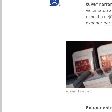
tuya"
narrar 
1
violenta de 
el hecho dej
exponer para
Anamari Eskildsen.
En una ent