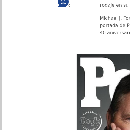
rodaje en su 
0
Michael J. F
portada de 
40 aniversar