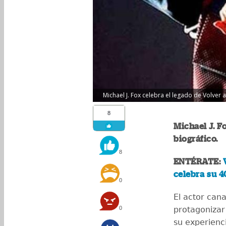
Michael J. Fox celebra el legado de Volver al
8
Michael J. F
biográfico.
8
ENTÉRATE:
celebra su 4
0
El actor can
0
protagonizar 
su experienc