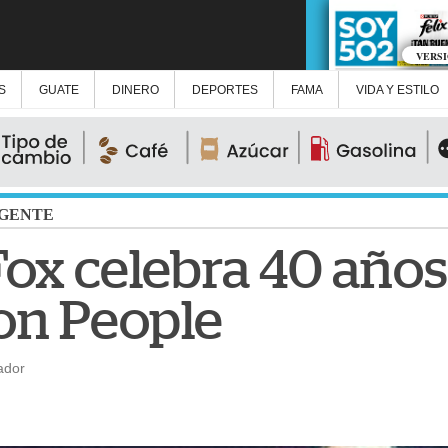
VERS
S
GUATE
DINERO
DEPORTES
FAMA
VIDA Y ESTILO
GENTE
Fox celebra 40 años
con People
ador