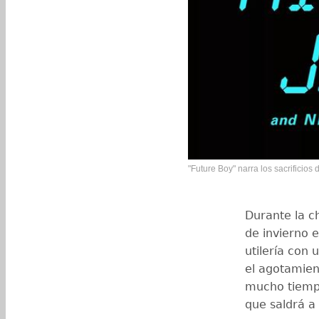
"Future Boy" narra los sacrificios d
Durante la c
de invierno 
utilería con 
el agotamien
mucho tiempo 
que saldrá a 