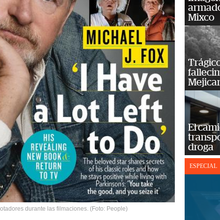
armado
Mixco
Trágico
falleci
Mejica
El cam
transp
droga
ESPECIAL
otadores durante las filmaciones. (Foto: People)