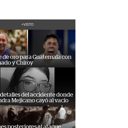
+VISTO
e de oro para Guatemala con
ado y Chiroy
detalles del accidente donde
dra Mejicano cayó al vacío
s posteriores al ataque