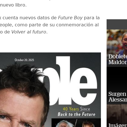
nuevo libro.
ox cuenta nuevos datos de
Future Boy
para la
People, como parte de su conmemoración al
io de
Volver al futuro
.
Doblet
Maldon
Surgen 
Alessan
Imágene