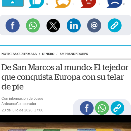
8
0
0
0
NOTICIAS GUATEMALA
/
DINERO
/
EMPRENDEDORES
De San Marcos al mundo: El tejedor
que conquista Europa con su telar
de pie
Con información de Josué
Ardeano/Colaborador
23 de julio de 2026, 17:06