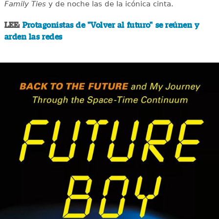
Family Ties
y de noche las de la icónica cinta.
LEE:
Protagonistas de "Volver al futuro" se reúnen y
arden las redes