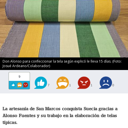
Don Alonso para confeccionar la tela según explicó le lleva 15 días. (Foto:
Josué Ardeano/Colaborador)
9
7
1
1
0
La artesanía de San Marcos conquista Suecia gracias a
Alonso Fuentes y su trabajo en la elaboración de telas
típicas.