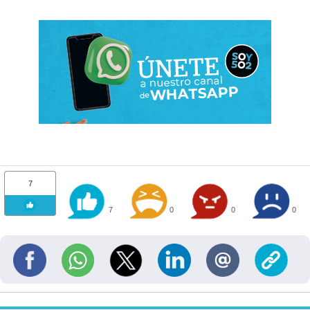
7
7
0
0
0