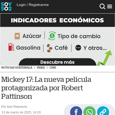
Login
/
Registrarme
NOTICIAS GUATEMALA
/
FAMA
/
CINE
Mickey 17: La nueva película
protagonizada por Robert
Pattinson
Por Ilsie Rebolorio
12 de marzo de 2025, 14:20