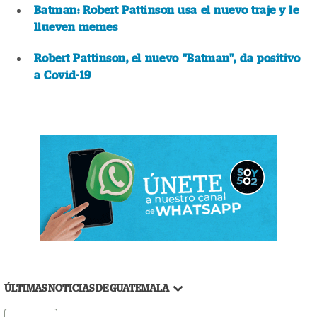
Batman: Robert Pattinson usa el nuevo traje y le
llueven memes
Robert Pattinson, el nuevo "Batman", da positivo
a Covid-19
ÚLTIMAS NOTICIAS DE GUATEMALA