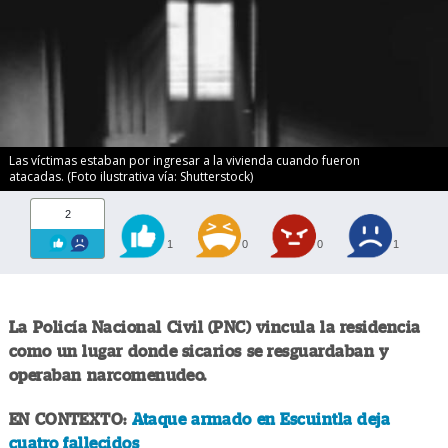
Las víctimas estaban por ingresar a la vivienda cuando fueron
atacadas. (Foto ilustrativa vía: Shutterstock)
2
1
0
0
1
La Policía Nacional Civil (PNC) vincula la residencia
como un lugar donde sicarios se resguardaban y
operaban narcomenudeo.
EN CONTEXTO:
Ataque armado en Escuintla deja
cuatro fallecidos