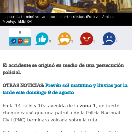
La patrulla terminó volcada por la fuerte colisión. (Foto vía: Amílcar
Montejo, EMETRA)
9
0
2
3
4
El accidente se originó en medio de una persecución
policial.
OTRAS NOTICIAS:
Prevén sol matutino y lluvias por la
tarde este domingo 9 de agosto
En la 14 calle y 10a avenida de la
zona 1
, un fuerte
choque causó que una patrulla de la Policía Nacional
Civil (PNC) terminara volcada sobre la ruta.