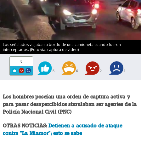
Los señalados viajaban a bordo de una camioneta cuando fueron
interceptados. (Foto vía: captura de video)
8
5
0
2
1
Los hombres poseían una orden de captura activa y
para pasar desapercibidos simulaban ser agentes de la
Policía Nacional Civil (PNC)
OTRAS NOTICIAS:
Detienen a acusado de ataque
contra "La Miamor"; esto se sabe