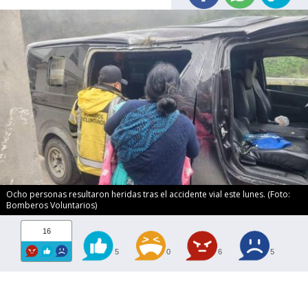
Ocho personas resultaron heridas tras el accidente vial este lunes. (Foto:
Bomberos Voluntarios)
16
5
0
6
5