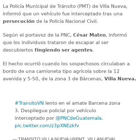
La Policía Municipal de Tránsito (PMT) de Villa Nueva,
informó que un vehículo fue interceptado tras una
persecución
de la Policía Nacional Civil.
Según el portavoz de la PNC,
César Mateo
, informó
que los individuos trataron de escapar al ser
descubiertos
fingiendo ser agentes
.
El hecho ocurrió cuando los sospechosos circulaban a
bordo de una camioneta tipo agrícola sobre la 12
avenida y 5-50, de la zona 3 de Bárcenas,
Villa Nueva.
#TransitoVN
lento en el amate Barcena zona
3. Despliegue policial por vehículo
interceptado por
@PNCdeGuatemala
.
pic.twitter.com/z3pXNEzkfv
— TRANSITO VILLA NUEVA (@PMT_VILLANUEVA)