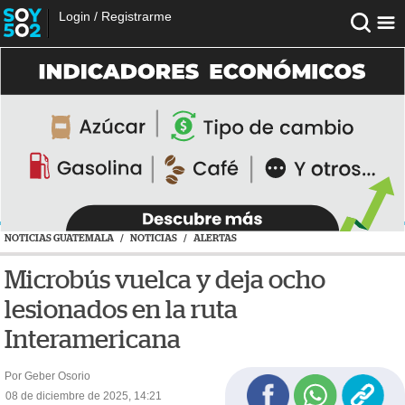
Login
/
Registrarme
NOTICIAS GUATEMALA
/
NOTICIAS
/
ALERTAS
Microbús vuelca y deja ocho
lesionados en la ruta
Interamericana
Por Geber Osorio
08 de diciembre de 2025, 14:21