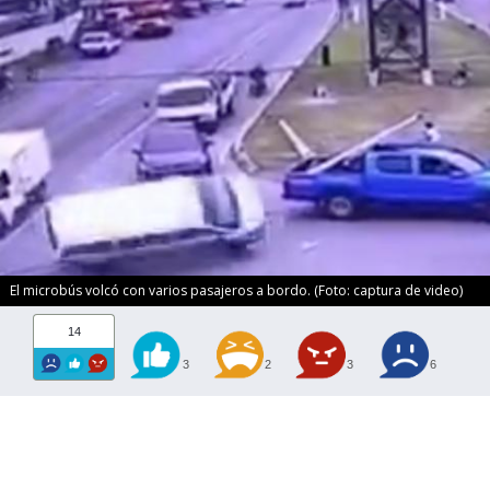
El microbús volcó con varios pasajeros a bordo. (Foto: captura de video)
14
3
2
3
6