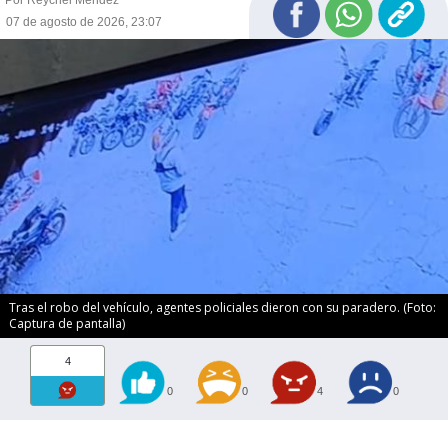
Por Reychel Méndez
07 de agosto de 2026, 23:07
Tras el robo del vehículo, agentes policiales dieron con su paradero. (Foto:
Captura de pantalla)
4
0
0
4
0