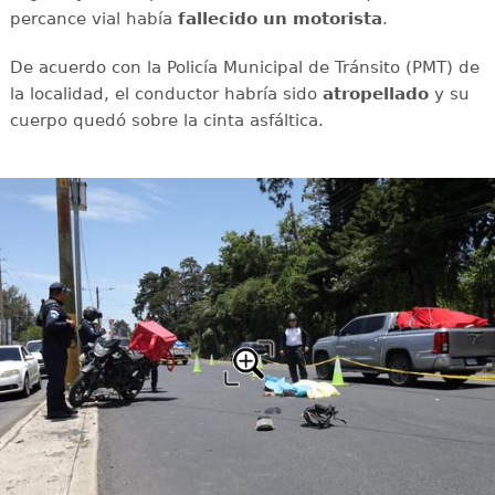
percance vial había
fallecido un motorista
.
De acuerdo con la Policía Municipal de Tránsito (PMT) de
la localidad, el conductor habría sido
atropellado
y su
cuerpo quedó sobre la cinta asfáltica.