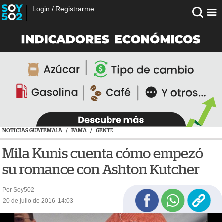
Login
/
Registrarme
NOTICIAS GUATEMALA
/
FAMA
/
GENTE
Mila Kunis cuenta cómo empezó
su romance con Ashton Kutcher
Por Soy502
20 de julio de 2016, 14:03