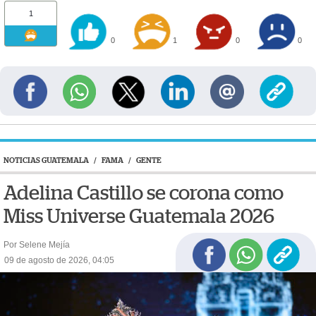
1
0
1
0
0
NOTICIAS GUATEMALA
/
FAMA
/
GENTE
Adelina Castillo se corona como
Miss Universe Guatemala 2026
Por Selene Mejía
09 de agosto de 2026, 04:05