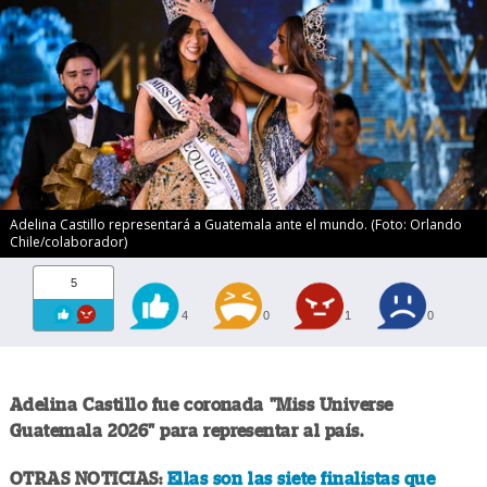
Adelina Castillo representará a Guatemala ante el mundo. (Foto: Orlando
Chile/colaborador)
5
4
0
1
0
Adelina Castillo fue coronada "Miss Universe
Guatemala 2026" para representar al país.
OTRAS NOTICIAS:
Ellas son las siete finalistas que