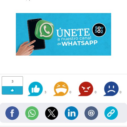
3
3
0
0
0