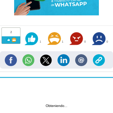
2
1
1
0
0
Obteniendo...