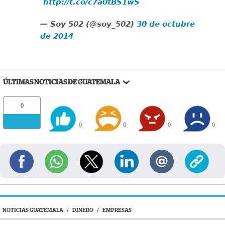
http://t.co/c7a0tBS1wS
— Soy 502 (@soy_502)
30 de octubre
de 2014
ÚLTIMAS NOTICIAS DE GUATEMALA
0
0
0
0
0
NOTICIAS GUATEMALA
/
DINERO
/
EMPRESAS