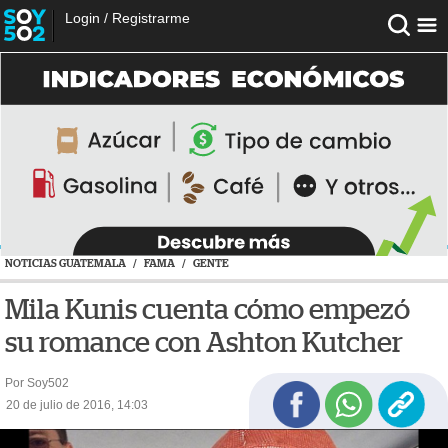
Login
/
Registrarme
NOTICIAS GUATEMALA
/
FAMA
/
GENTE
Mila Kunis cuenta cómo empezó
su romance con Ashton Kutcher
Por Soy502
20 de julio de 2016, 14:03