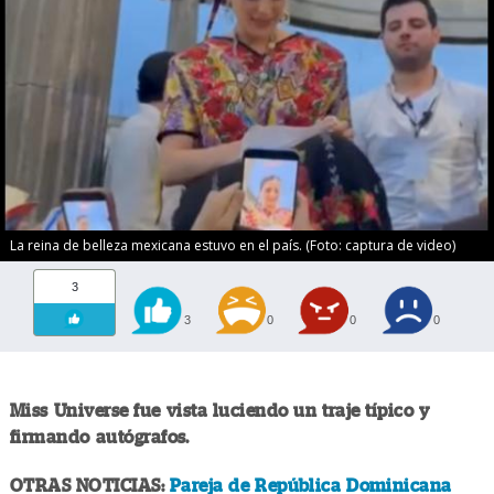
La reina de belleza mexicana estuvo en el país. (Foto: captura de video)
3
3
0
0
0
Miss Universe fue vista luciendo un traje típico y
firmando autógrafos.
OTRAS NOTICIAS:
Pareja de República Dominicana