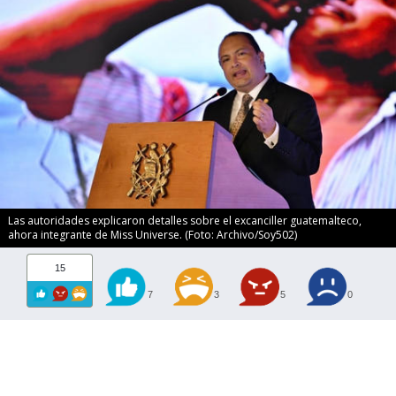
Las autoridades explicaron detalles sobre el excanciller guatemalteco,
ahora integrante de Miss Universe. (Foto: Archivo/Soy502)
15
7
3
5
0