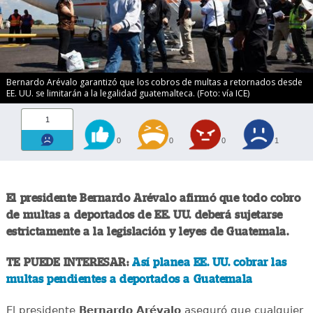
Bernardo Arévalo garantizó que los cobros de multas a retornados desde
EE. UU. se limitarán a la legalidad guatemalteca. (Foto: vía ICE)
1
0
0
0
1
El presidente Bernardo Arévalo afirmó que todo cobro
de multas a deportados de EE. UU. deberá sujetarse
estrictamente a la legislación y leyes de Guatemala.
TE PUEDE INTERESAR:
Así planea EE. UU. cobrar las
multas pendientes a deportados a Guatemala
El presidente
Bernardo Arévalo
aseguró que cualquier