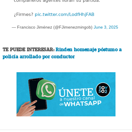
compañeros agentes lloran su partida.
¿Firmes?
pic.twitter.com/LodfHhjFAB
— Francisco Jiménez (@FJimenezmingob)
June 3, 2025
TE PUEDE INTERESAR:
Rinden homenaje póstumo a
policía arrollado por conductor