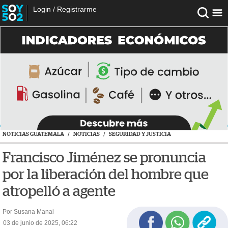
Login
/
Registrarme
NOTICIAS GUATEMALA
/
NOTICIAS
/
SEGURIDAD Y JUSTICIA
Francisco Jiménez se pronuncia
por la liberación del hombre que
atropelló a agente
Por Susana Manai
03 de junio de 2025, 06:22