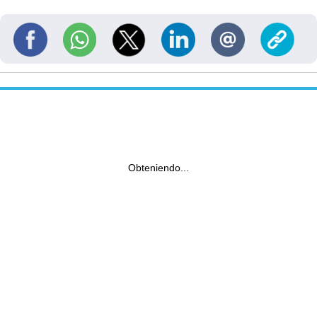
Obteniendo...