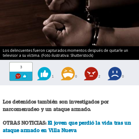
Los delincuentes fueron capturados momentos después de quitarle un
televisor a su víctima. (Foto ilustrativa: Shutterstock)
3
1
0
2
0
Los detenidos también son investigados por
narcomenudeo y un ataque armado.
OTRAS NOTICIAS:
El joven que perdió la vida tras un
ataque armado en Villa Nueva