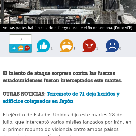
Ambas partes habían cesado el fuego durante el fin de semana. (Foto: AFP)
3
1
1
1
0
El intento de ataque sorpresa contra las fuerzas
estadounidenses fueron interceptados este martes.
OTRAS NOTICIAS:
Terremoto de 7.1 deja heridos y
edificios colapsados en Japón
El ejército de Estados Unidos dijo este martes 28 de
julio, que interceptó varios misiles lanzados por Irán, en
el primer repunte de violencia entre ambos países