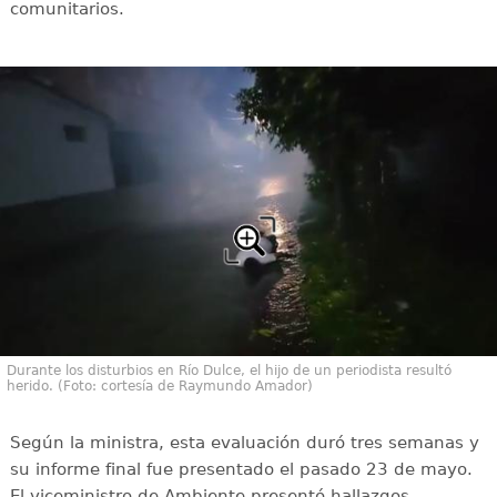
comunitarios.
Durante los disturbios en Río Dulce, el hijo de un periodista resultó
herido. (Foto: cortesía de Raymundo Amador)
Según la ministra, esta evaluación duró tres semanas y
su informe final fue presentado el pasado 23 de mayo.
El viceministro de Ambiente presentó hallazgos