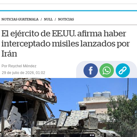
NOTICIAS GUATEMALA
/
NULL
/
NOTICIAS
El ejército de EE.UU. afirma haber
interceptado misiles lanzados por
Irán
Por Reychel Méndez
29 de julio de 2026, 01:02