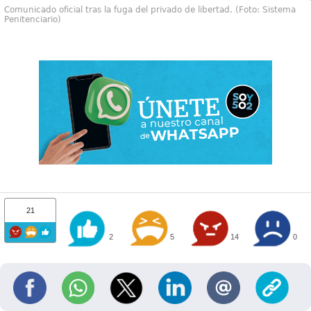
Comunicado oficial tras la fuga del privado de libertad. (Foto: Sistema
Penitenciario)
21
2
5
14
0