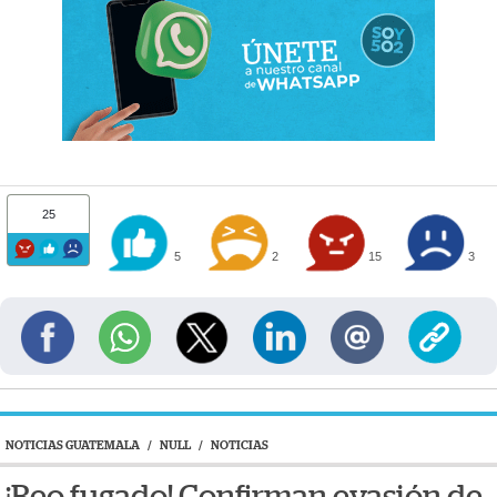
25
5
2
15
3
NOTICIAS GUATEMALA
/
NULL
/
NOTICIAS
¡Reo fugado! Confirman evasión de