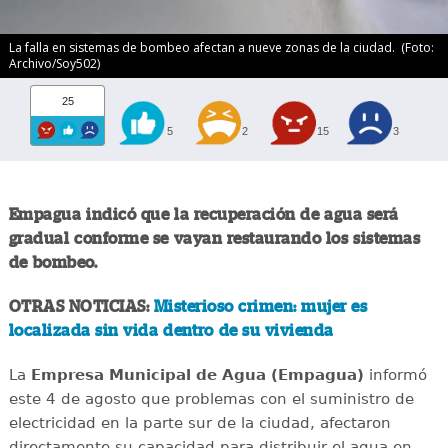
La falla en sistemas de bombeo afectan a nueve zonas de la ciudad. (Foto:
Archivo/Soy502)
25
5
2
15
3
Empagua indicó que la recuperación de agua será
gradual conforme se vayan restaurando los sistemas
de bombeo.
OTRAS NOTICIAS:
Misterioso crimen: mujer es
localizada sin vida dentro de su vivienda
La
Empresa Municipal de Agua (Empagua)
informó
este 4 de agosto que problemas con el suministro de
electricidad en la parte sur de la ciudad, afectaron
directamente su capacidad para distribuir el agua en