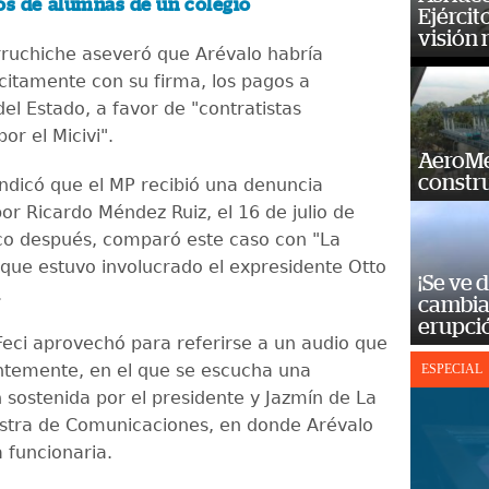
os de alumnas de un colegio
Ejércit
visión
ruchiche aseveró que Arévalo habría
ícitamente con su firma, los pagos a
del Estado, a favor de "contratistas
or el Micivi".
AeroMet
constr
ndicó que el MP recibió una denuncia
or Ricardo Méndez Ruiz, el 16 de julio de
co después, comparó este caso con "La
l que estuvo involucrado el expresidente Otto
¡Se ve 
.
cambia 
erupci
 Feci aprovechó para referirse a un audio que
entemente, en el que se escucha una
ESPECIAL
 sostenida por el presidente y
Jazmín de La
stra de Comunicaciones, en donde Arévalo
a funcionaria.