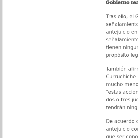
Gobierno re
Tras ello, e
señalamientos
antejuicio en
señalamiento
tienen ningun
propósito le
También afir
Curruchiche 
mucho menos 
"estas accion
dos o tres j
tendrán ning
De acuerdo c
antejuicio co
que ser cono