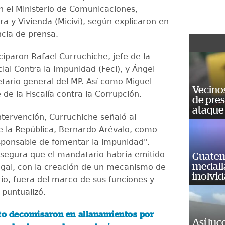
n el Ministerio de Comunicaciones,
ra y Vivienda (Micivi), según explicaron en
cia de prensa.
ciparon Rafael Curruchiche, jefe de la
cial Contra la Impunidad (Feci), y Ángel
etario general del MP. Así como Miguel
Vecino
 de la Fiscalía contra la Corrupción.
de pre
ataque
ntervención, Curruchiche señaló al
e la República, Bernardo Arévalo, como
esponsable de fomentar la impunidad".
segura que el mandatario habría emitido
Guatem
medall
egal, con la creación de un mecanismo de
inolvi
rio, fuera del marco de sus funciones y
 puntualizó.
to decomisaron en allanamientos por
Así luc