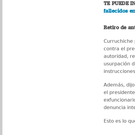
TE PUEDE I
fallecidos e
Retiro de an
Curruchiche p
contra el pre
autoridad, re
usurpación d
instrucciones
Además, dijo 
el presidente
exfuncionari
denuncia int
Esto es lo qu