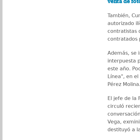
venta de fot
También, Cur
autorizado il
contratistas 
contratados p
Además, se i
interpuesta p
este año. Po
Línea", en e
Pérez Molina
El jefe de la
circuló reci
conversación
Vega,
exmini
destituyó a l