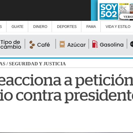
VERS
S
GUATE
DINERO
DEPORTES
FAMA
VIDA Y ESTILO
AS
/
SEGURIDAD Y JUSTICIA
acciona a petición 
io contra presiden