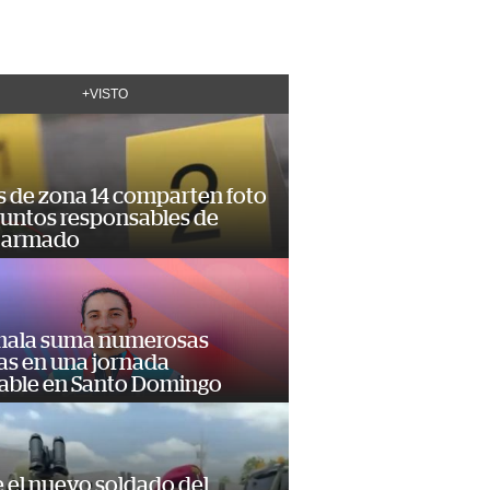
+VISTO
s de zona 14 comparten foto
suntos responsables de
 armado
ala suma numerosas
as en una jornada
dable en Santo Domingo
e el nuevo soldado del