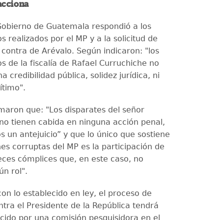
acciona
l Gobierno de Guatemala respondió a los
 realizados por el MP y a la solicitud de
 contra de Arévalo. Según indicaron: "los
s de la fiscalía de Rafael Curruchiche no
a credibilidad pública, solidez jurídica, ni
gítimo".
maron que: "Los disparates del señor
no tienen cabida en ninguna acción penal,
un antejuicio” y que lo único que sostiene
es corruptas del MP es la participación de
ueces cómplices que, en este caso, no
ún rol".
on lo establecido en ley, el proceso de
ntra el Presidente de la República tendrá
cido por una comisión pesquisidora en el