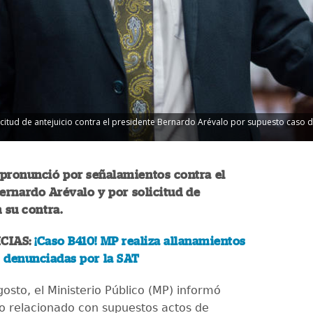
tud de antejuicio contra el presidente Bernardo Arévalo por supuesto caso de 
 pronunció por señalamientos contra el
ernardo Arévalo y por solicitud de
n su contra.
CIAS:
¡Caso B410! MP realiza allanamientos
 denunciadas por la SAT
osto, el Ministerio Público (MP) informó
o relacionado con supuestos actos de