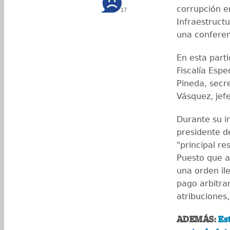
corrupción e
17
Infraestructu
una conferen
En esta parti
Fiscalía Espe
Pineda, secr
Vásquez, jefe
Durante su i
presidente d
"principal r
Puesto que a
una orden il
pago arbitra
atribuciones,
ADEMÁS:
Es