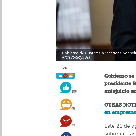
Gobierno de Guatemala reacciona por solici
Archivo/Soy502)
248
Gobierno se
presidente B
antejuicio e
106
OTRAS NOTI
46
en empresas
79
Este 21 de ag
sobre un cas