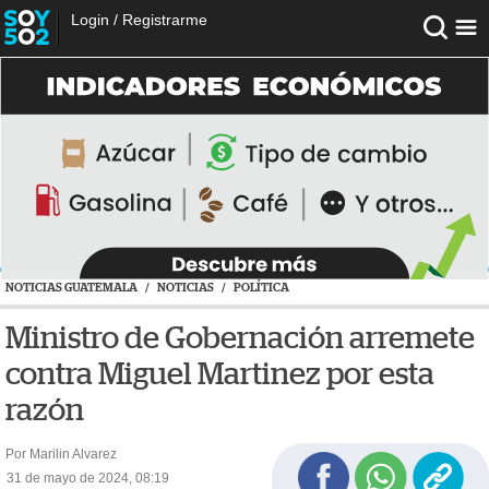
Login
/
Registrarme
NOTICIAS GUATEMALA
/
NOTICIAS
/
POLÍTICA
Ministro de Gobernación arremete
contra Miguel Martinez por esta
razón
Por Marilin Alvarez
31 de mayo de 2024, 08:19