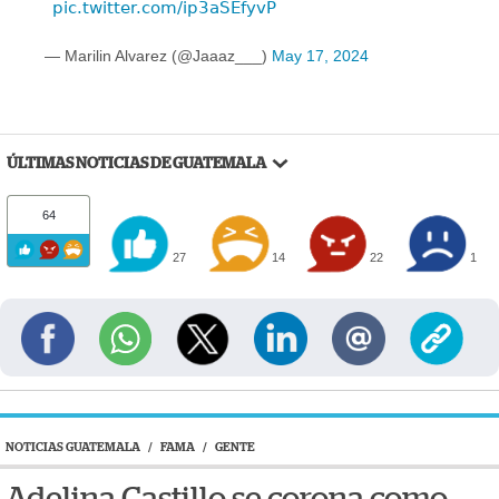
pic.twitter.com/ip3aSEfyvP
— Marilin Alvarez (@Jaaaz___)
May 17, 2024
ÚLTIMAS NOTICIAS DE GUATEMALA
64
27
14
22
1
NOTICIAS GUATEMALA
/
FAMA
/
GENTE
Adelina Castillo se corona como