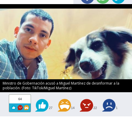
Ministro de Gobernación acusó a Miguel Martínez de desinformar a la
población. (Foto: TikTok/Miguel Martínez)
64
27
14
22
1