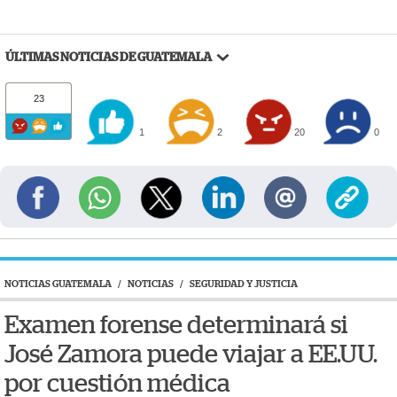
ÚLTIMAS NOTICIAS DE GUATEMALA
23
1
2
20
0
NOTICIAS GUATEMALA
/
NOTICIAS
/
SEGURIDAD Y JUSTICIA
Examen forense determinará si
José Zamora puede viajar a EE.UU.
por cuestión médica