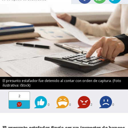
El presunto estafador fue detenido al contar con orden de captura. (Foto
ilustrativa: iStock)
2
0
0
2
0