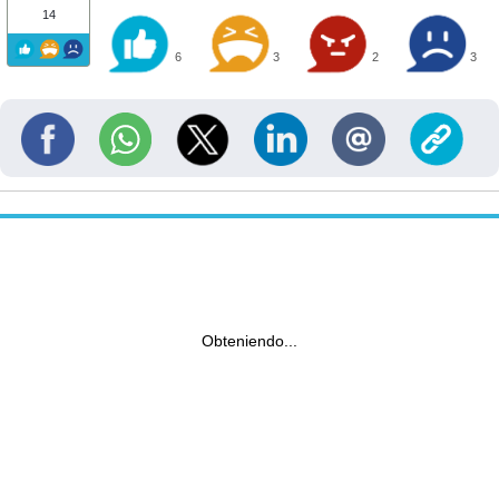
14
6
3
2
3
Obteniendo...