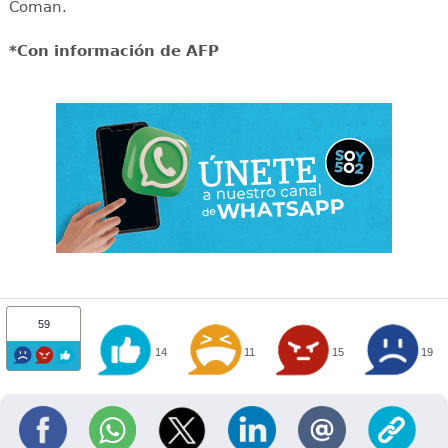
Coman.
*Con información de AFP
59
14
11
15
19