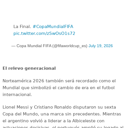
La Final. ️
#CopaMundialFIFA
pic.twitter.com/zSwOsO1s72
— Copa Mundial FIFA (@fifaworldcup_es)
July 19, 2026
El relevo generacional
Norteamérica 2026 también será recordado como el
Mundial que simbolizó el cambio de era en el futbol
internacional.
Lionel Messi y Cristiano Ronaldo disputaron su sexta
Copa del Mundo, una marca sin precedentes. Mientras
el argentino volvió a liderar a la Albiceleste con
actuaciones decisivas, el portugués amplió su legado al