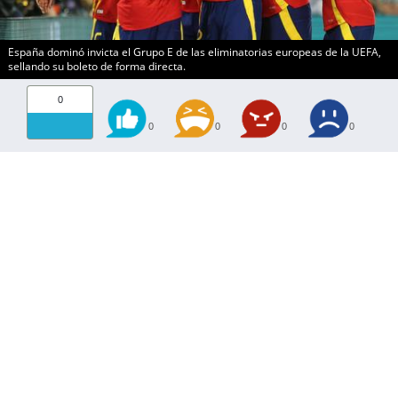
España dominó invicta el Grupo E de las eliminatorias europeas de la UEFA,
sellando su boleto de forma directa.
0
0
0
0
0