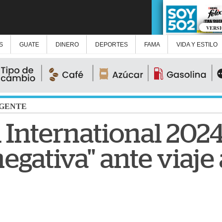
VERS
S
GUATE
DINERO
DEPORTES
FAMA
VIDA Y ESTILO
GENTE
 International 202
negativa" ante viaje 