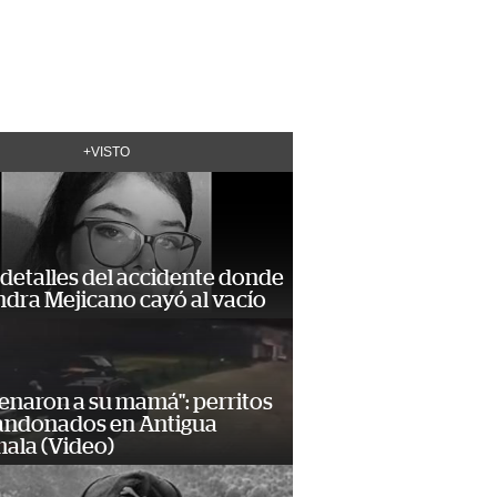
+VISTO
detalles del accidente donde
dra Mejicano cayó al vacío
enaron a su mamá": perritos
andonados en Antigua
ala (Video)