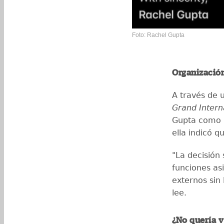
Foto: Rachel Gupta
Organizació
A través de 
Grand Intern
Gupta como r
ella indicó q
"La decisión
funciones as
externos sin 
lee.
¿No quería v