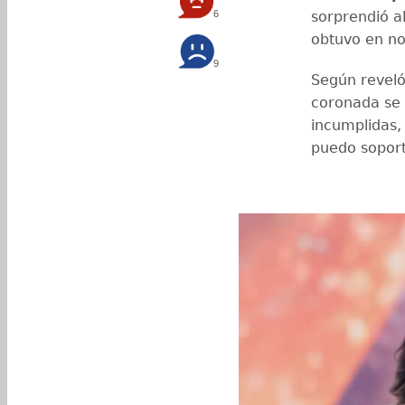
6
sorprendió a
obtuvo en no
9
Según revel
coronada se 
incumplidas,
puedo soporta