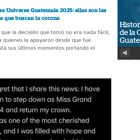
ss Universe Guatemala 2025: ellas son las
as que buscan la corona
Histor
de la 
 que la decisión que tomó no era nada fácil,
Guat
a quienes la apoyaron desde que fue
ta sus últimos momentos portando el