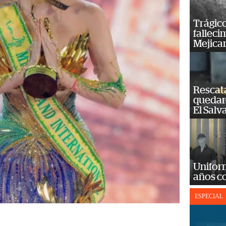
Trágico
falleci
Mejica
Rescat
quedaro
El Salv
Unifor
años c
ESPECIAL