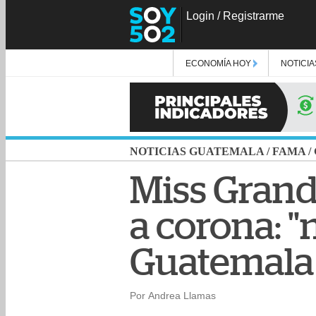
Login
/
Registrarme
ECONOMÍA HOY
NOTICIA
NOTICIAS GUATEMALA
/
FAMA
/
Miss Grand
a corona: "
Guatemala
Por Andrea Llamas