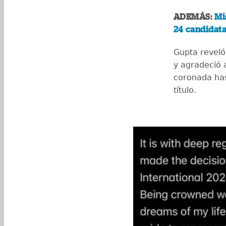
ADEMÁS:
Mi
24 candidat
Gupta reveló
y agradeció 
coronada has
título.