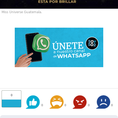
Miss Universe Guatemala.
0
0
0
0
0