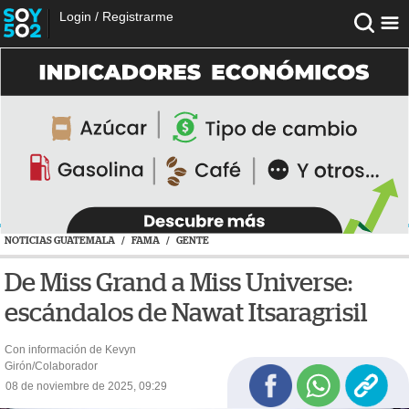
Login
/
Registrarme
NOTICIAS GUATEMALA
/
FAMA
/
GENTE
De Miss Grand a Miss Universe:
escándalos de Nawat Itsaragrisil
Con información de Kevyn
Girón/Colaborador
08 de noviembre de 2025, 09:29