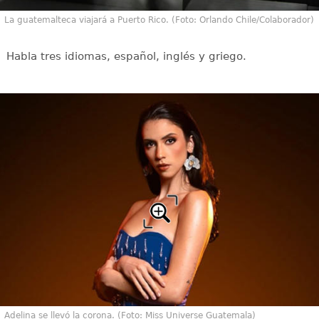
La guatemalteca viajará a Puerto Rico. (Foto: Orlando Chile/Colaborador)
Habla tres idiomas, español, inglés y griego.
Adelina se llevó la corona. (Foto: Miss Universe Guatemala)