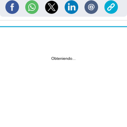
Obteniendo...