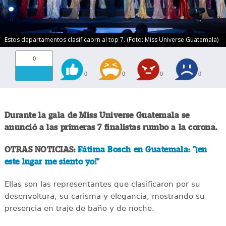
Estos departamentos clasificaorn al top 7. (Foto: Miss Universe Guatemala)
0
0
0
0
0
Durante la gala de Miss Universe Guatemala se
anunció a las primeras 7 finalistas rumbo a la corona.
OTRAS NOTICIAS:
Fátima Bosch en Guatemala: "¡en
este lugar me siento yo!"
Ellas son las representantes que clasificaron por su
desenvoltura, su carisma y elegancia, mostrando su
presencia en traje de baño y de noche.