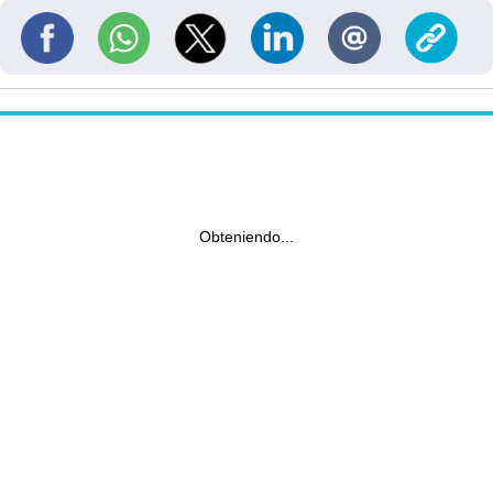
Obteniendo...