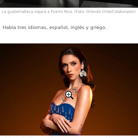
La guatemalteca viajará a Puerto Rico. (Foto: Orlando Chile/Colaborador)
Habla tres idiomas, español, inglés y griego.