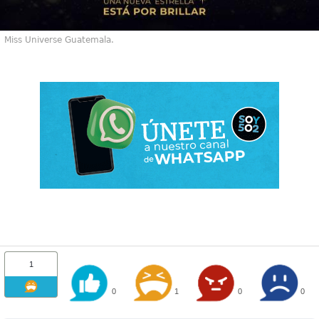
Miss Universe Guatemala.
1
0
1
0
0