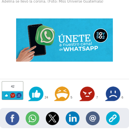
Adelina se llevó la corona. (Foto: Miss Universe Guatemala)
42
24
5
7
6