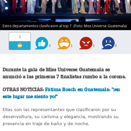
Estos departamentos clasificaorn al top 7. (Foto: Miss Universe Guatemala)
1
0
1
0
0
Durante la gala de Miss Universe Guatemala se
anunció a las primeras 7 finalistas rumbo a la corona.
OTRAS NOTICIAS:
Fátima Bosch en Guatemala: "¡en
este lugar me siento yo!"
Ellas son las representantes que clasificaron por su
desenvoltura, su carisma y elegancia, mostrando su
presencia en traje de baño y de noche.