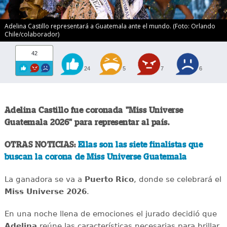
Adelina Castillo representará a Guatemala ante el mundo. (Foto: Orlando
Chile/colaborador)
42
24
5
7
6
Adelina Castillo fue coronada "Miss Universe
Guatemala 2026" para representar al país.
OTRAS NOTICIAS:
Ellas son las siete finalistas que
buscan la corona de Miss Universe Guatemala
La ganadora se va a
Puerto Rico
, donde se celebrará el
Miss Universe 2026
.
En una noche llena de emociones el jurado decidió que
Adelina
reúne las características necesarias para brillar