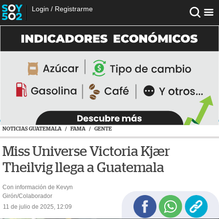
Login
/
Registrarme
NOTICIAS GUATEMALA
/
FAMA
/
GENTE
Miss Universe Victoria Kjær
Theilvig llega a Guatemala
Con información de Kevyn
Girón/Colaborador
11 de julio de 2025, 12:09