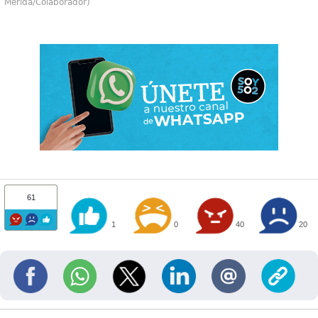
Mérida/Colaborador)
61
1
0
40
20