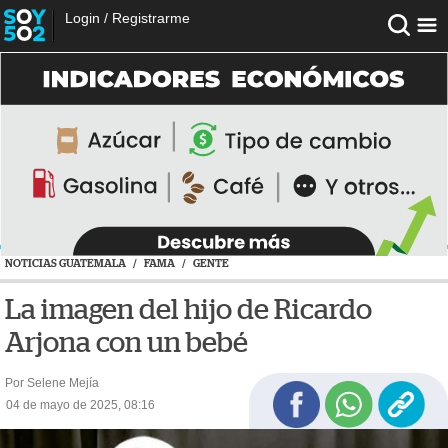
Login
/
Registrarme
NOTICIAS GUATEMALA
/
FAMA
/
GENTE
La imagen del hijo de Ricardo
Arjona con un bebé
Por Selene Mejía
04 de mayo de 2025, 08:16