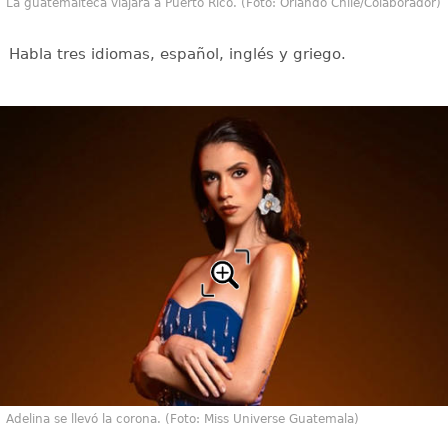
La guatemalteca viajará a Puerto Rico. (Foto: Orlando Chile/Colaborador)
Habla tres idiomas, español, inglés y griego.
Adelina se llevó la corona. (Foto: Miss Universe Guatemala)