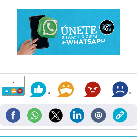
6
4
1
1
0