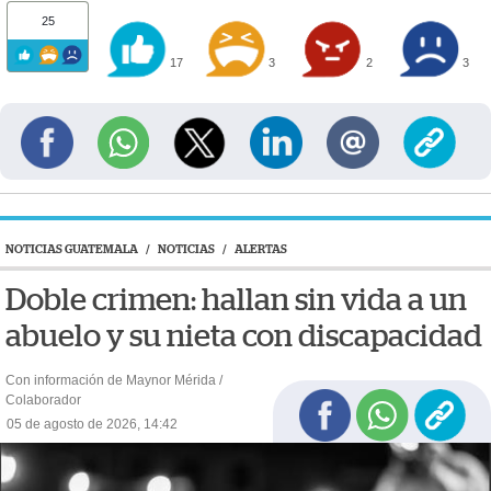
25
17
3
2
3
NOTICIAS GUATEMALA
/
NOTICIAS
/
ALERTAS
Doble crimen: hallan sin vida a un
abuelo y su nieta con discapacidad
Con información de Maynor Mérida /
Colaborador
05 de agosto de 2026, 14:42