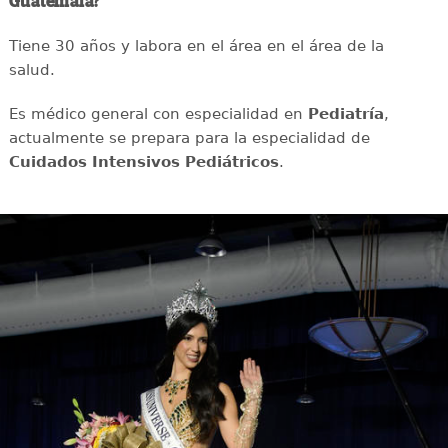
Guatemala?
Tiene 30 años y labora en el área en el área de la
salud.
Es médico general con especialidad en
Pediatría
,
actualmente se prepara para la especialidad de
Cuidados Intensivos Pediátricos
.