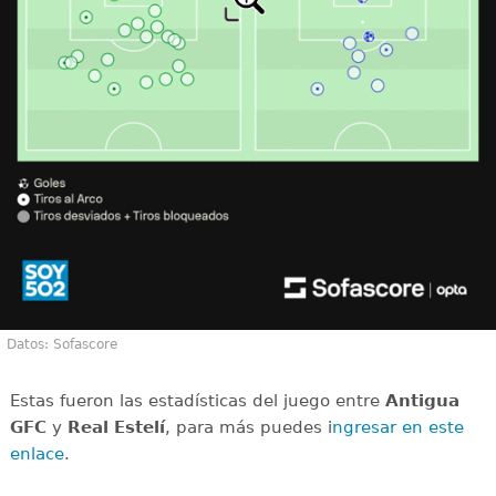
Datos: Sofascore
Estas fueron las estadísticas del juego entre
Antigua
GFC
y
Real Estelí
, para más puedes i
ngresar en este
enlace
.