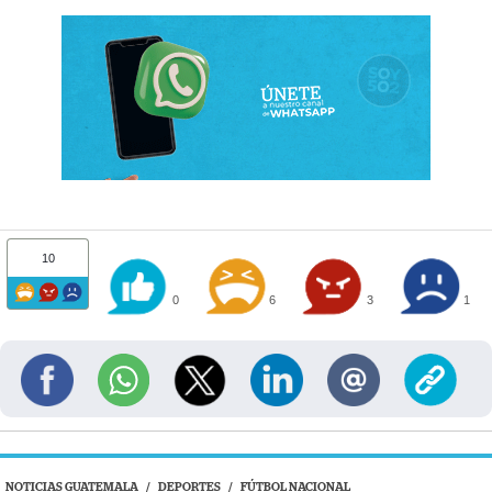
10
0
6
3
1
NOTICIAS GUATEMALA
/
DEPORTES
/
FÚTBOL NACIONAL