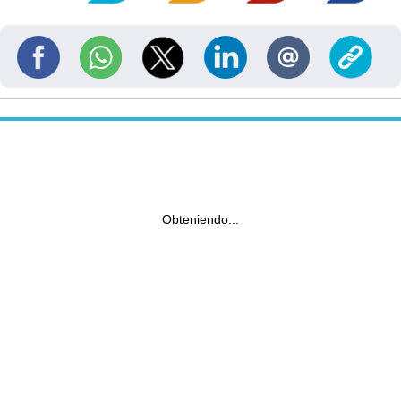
Obteniendo...