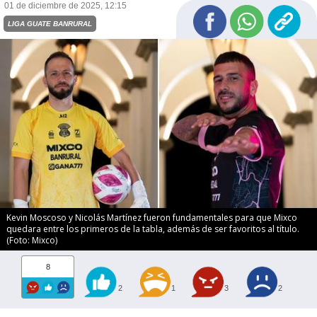
01 de diciembre de 2025, 12:15
LIGA GUATE BANRURAL
Kevin Moscoso y Nicolás Martínez fueron fundamentales para que Mixco
quedara entre los primeros de la tabla, además de ser favoritos al título.
(Foto: Mixco)
8
2
1
3
2