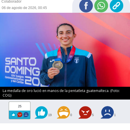
Colaborador
06 de agosto de 2026, 00:45
La medalla de oro lució en manos de la pentatleta guatemalteca. (Foto:
COG)
25
19
0
5
1