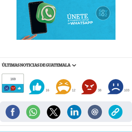
ÚLTIMAS NOTICIAS DE GUATEMALA
169
16
12
38
103