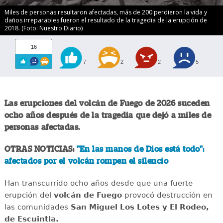
Miles de personas resultaron afectadas, más de 200 perdieron la vida y
daños irreparables fueron el resultado de la tragedia de la erupción de
2018. (Foto: Nuestro Diario)
16
7
2
2
5
Las erupciones del volcán de Fuego de 2026 suceden
ocho años después de la tragedia que dejó a miles de
personas afectadas.
OTRAS NOTICIAS:
"En las manos de Dios está todo":
afectados por el volcán rompen el silencio
Han transcurrido ocho años desde que una fuerte
erupción del
volcán de Fuego
provocó destrucción en
las comunidades
San Miguel Los Lotes y El Rodeo,
de Escuintla.