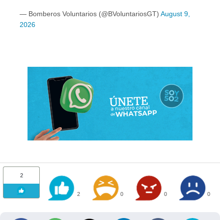
— Bomberos Voluntarios (@BVoluntariosGT)
August 9,
2026
2
2
0
0
0