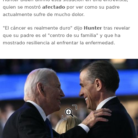
quien se mostró
afectado
por ver como su padre
actualmente sufre de mucho dolor.
"El cáncer es realmente duro" dijo
Hunter
tras revelar
que su padre es el "centro de su familia" y que ha
mostrado resiliencia al enfrentar la enfermedad.