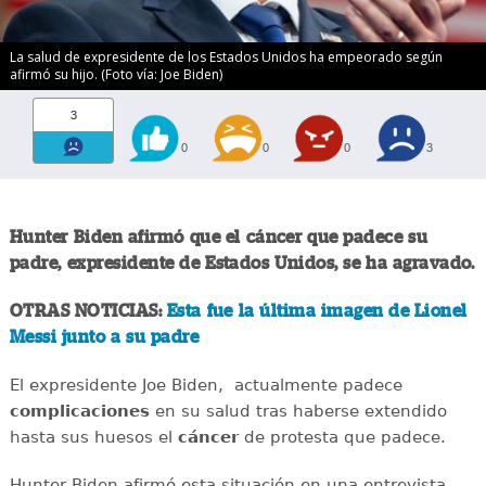
La salud de expresidente de los Estados Unidos ha empeorado según
afirmó su hijo. (Foto vía: Joe Biden)
3
0
0
0
3
Hunter Biden afirmó que el cáncer que padece su
padre, expresidente de Estados Unidos, se ha agravado.
OTRAS NOTICIAS:
Esta fue la última imagen de Lionel
Messi junto a su padre
El expresidente Joe Biden, actualmente padece
complicaciones
en su salud tras haberse extendido
hasta sus huesos el
cáncer
de protesta que padece.
Hunter Biden afirmó esta situación en una entrevista,