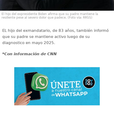
El hijo del expresidente Biden afirma que su padre mantiene la
resiliente pese al severo dolor que padece. (Foto vía: RRSS)
EL hijo del exmandatario, de 83 años, también informó
que su padre se mantiene activo luego de su
diagnostico en mayo 2025.
*Con información de CNN