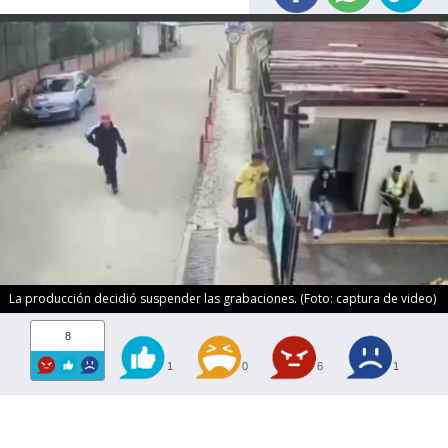
La producción decidió suspender las grabaciones. (Foto: captura de video)
8
1
0
6
1