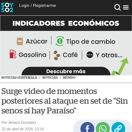
Login
/
Registrarme
NOTICIAS GUATEMALA
/
NOTICIAS
/
MUNDO
Surge video de momentos
posteriores al ataque en set de "Sin
senos sí hay Paraíso"
Por Jessica González
22 de abril de 2026, 13:16