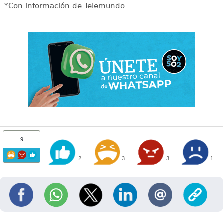
*Con información de Telemundo
9
2
3
3
1