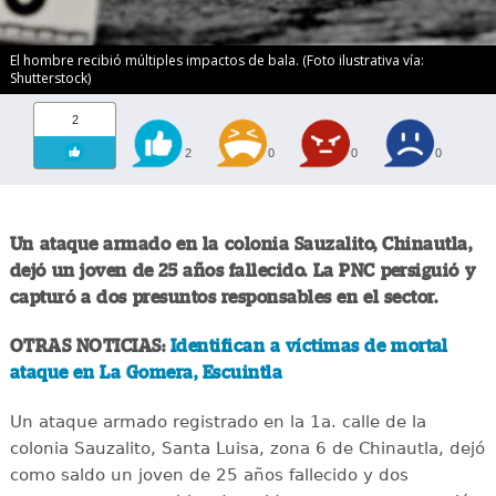
El hombre recibió múltiples impactos de bala. (Foto ilustrativa vía:
Shutterstock)
2
2
0
0
0
Un ataque armado en la colonia Sauzalito, Chinautla,
dejó un joven de 25 años fallecido. La PNC persiguió y
capturó a dos presuntos responsables en el sector.
OTRAS NOTICIAS:
Identifican a víctimas de mortal
ataque en La Gomera, Escuintla
Un ataque armado registrado en la 1a. calle de la
colonia Sauzalito, Santa Luisa, zona 6 de Chinautla, dejó
como saldo un joven de 25 años fallecido y dos