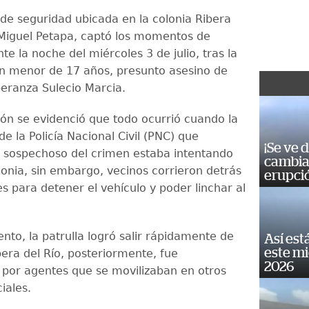
e seguridad ubicada en la colonia Ribera
 Miguel Petapa, captó los momentos de
te la noche del miércoles 3 de julio, tras la
n menor de 17 años, presunto asesino de
eranza Sulecio Marcia.
ión se evidenció que todo ocurrió cuando la
de la Policía Nacional Civil (PNC) que
¡Se ve 
l sospechoso del crimen estaba intentando
cambia 
olonia, sin embargo, vecinos corrieron detrás
erupci
s para detener el vehículo y poder linchar al
to, la patrulla logró salir rápidamente de
Así est
este m
bera del Río, posteriormente, fue
2026
por agentes que se movilizaban en otros
ciales.