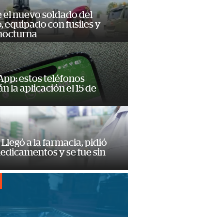
e el nuevo soldado del
o, equipado con fusiles y
 nocturna
pp: estos teléfonos
n la aplicación el 15 de
Llegó a la farmacia, pidió
edicamentos y se fue sin