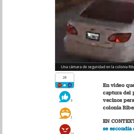
Una cámara de seguridad en la colonia Rib
28
En video qu
captura del 
vecinos pers
9
colonia Ribe
1
EN CONTEX
se escondía 
14