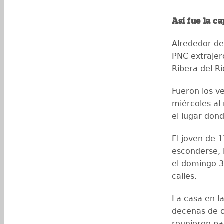
Así fue la c
Alrededor de
PNC extrajer
Ribera del Rí
Fueron los v
miércoles al
el lugar don
El joven de 1
esconderse, 
el domingo 3
calles.
La casa en l
decenas de o
reunieron par