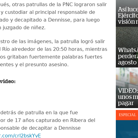
és, otras patrullas de la PNC lograron salir
Así luc
 y custodiar al principal responsable de
Ejércit
ado y decapitado a Dennisse, para luego
visión
n juzgado de niñez.
stro de las imágenes, la patrulla logró salir
l Río alrededor de las 20:50 horas, mientras
WhatsA
perderá
nos gritaban fuertemente palabras fuertes
agosto
entes y el presunto asesino.
 video:
VIDEO: 
unos m
pagar
detrás de patrulla en la que fue
ESPECIAL
or de 17 años capturado en Ribera del
ponsable de decapitar a Dennisse
er.com/crl2bskYvE