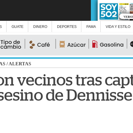
VERS
S
GUATE
DINERO
DEPORTES
FAMA
VIDA Y ESTILO
AS
/
ALERTAS
on vecinos tras cap
sesino de Dennisse