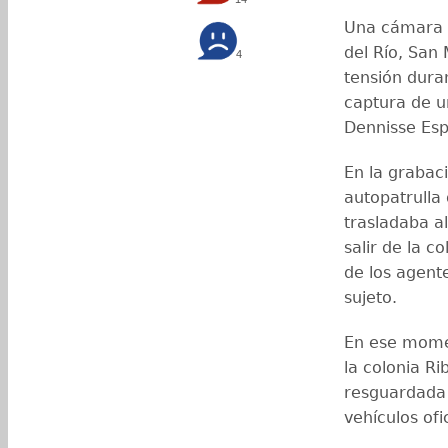
Una cámara d
del Río, San
4
tensión duran
captura de u
Dennisse Esp
En la grabac
autopatrulla 
trasladaba a
salir de la c
de los agente
sujeto.
En ese momen
la colonia Ri
resguardada 
vehículos ofi