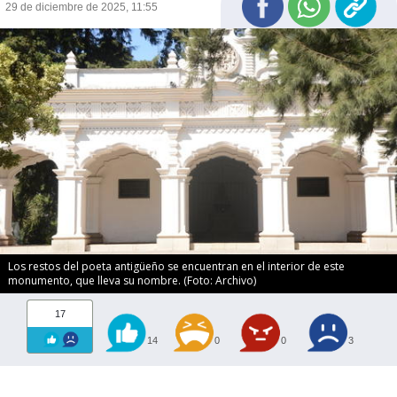
29 de diciembre de 2025, 11:55
Los restos del poeta antigüeño se encuentran en el interior de este
monumento, que lleva su nombre. (Foto: Archivo)
17
14
0
0
3