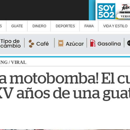
VERS
S
GUATE
DINERO
DEPORTES
FAMA
VIDA Y ESTILO
ING
/
VIRAL
na motobomba! El c
 XV años de una gu