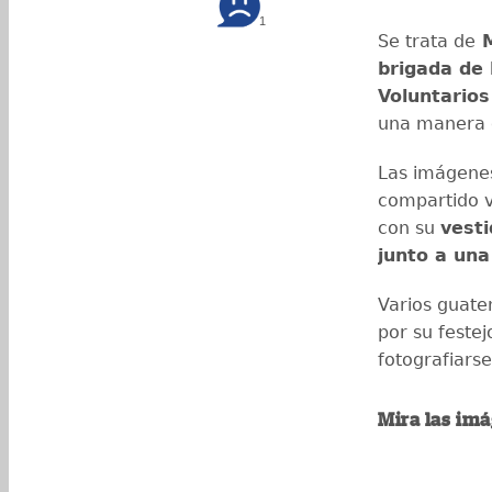
1
Se trata de
M
brigada de
Voluntarios
una manera o
Las imágenes
compartido v
con su
vesti
junto a un
Varios guate
por su festej
fotografiarse
Mira las im