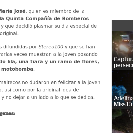
aría José
, quien es miembro de la
 la Quinta Compañía de Bomberos
y que decidió plasmar su día especial de
riginal.
 difundidas por
Stereo100
y que se han
arias veces muestran a la joven posando
Captura
do lila, una tiara y un ramo de flores,
persecu
a motobomba
.
maltecos no dudaron en felicitar a la joven
o, así como por la original idea de
 y no dejar a un lado a lo que se dedica.
Adelina
Miss U
ágenes: