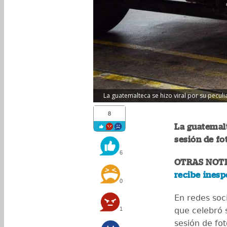
La guatemalteca se hizo viral por su peculi
8
La guatemal
sesión de fo
6
OTRAS NOTI
recibe inesp
0
En redes soci
1
que celebró
sesión de fo