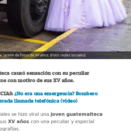
ar sesión de fotos de XV años. (Foto: redes sociales)
teca causó sensación con su peculiar
tos con motivo de sus XV años.
CIAS:
¿No era una emergencia? Bombero
erada llamada telefónica (video)
ales se hizo viral una
joven guatemalteca
 sus
XV años
con una peculiar y especial
tografías.