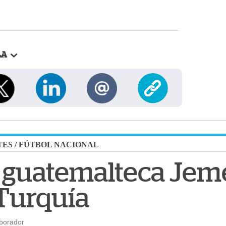
LA
TES
/
FÚTBOL NACIONAL
 guatemalteca Jem
Turquía
aborador