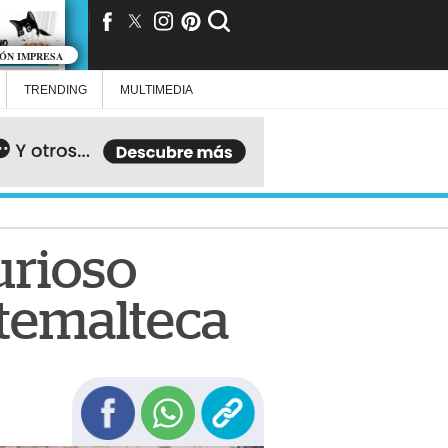
IÓN IMPRESA
TRENDING
MULTIMEDIA
urioso
atemalteca