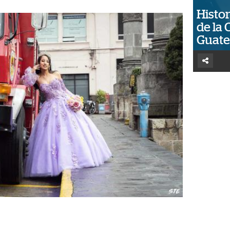
Histor
de la 
Guat