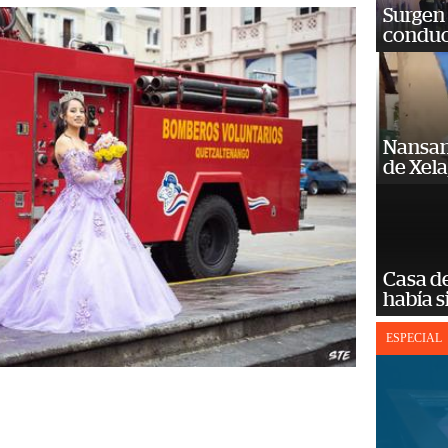
Surgen 
conduc
Nansan
de Xel
Casa d
había s
ESPECIAL