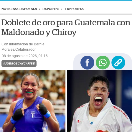
NOTICIAS GUATEMALA
/
DEPORTES
/
+ DEPORTES
Doblete de oro para Guatemala con
Maldonado y Chiroy
Con información de Bernie
Morales/Colaborador
08 de agosto de 2026, 01:16
#JUEGOSCAYCARIBE