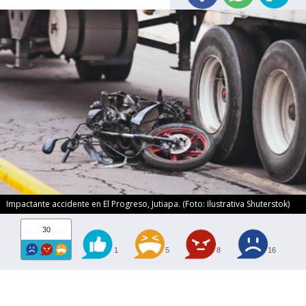
Impactante accidente en El Progreso, Jutiapa. (Foto: Ilustrativa Shuterstok)
30
1
5
8
16