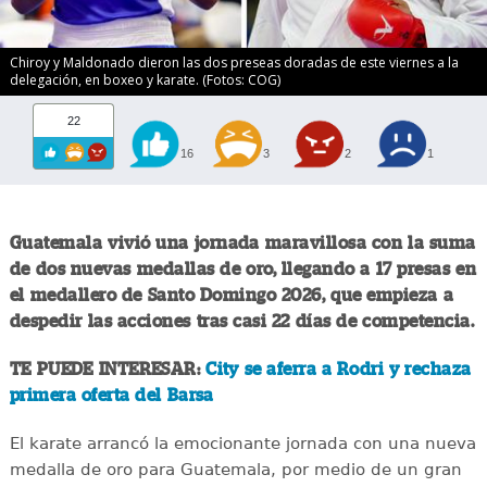
Chiroy y Maldonado dieron las dos preseas doradas de este viernes a la
delegación, en boxeo y karate. (Fotos: COG)
22
16
3
2
1
Guatemala vivió una jornada maravillosa con la suma
de dos nuevas medallas de oro, llegando a 17 presas en
el medallero de Santo Domingo 2026, que empieza a
despedir las acciones tras casi 22 días de competencia.
TE PUEDE INTERESAR:
City se aferra a Rodri y rechaza
primera oferta del Barsa
El karate arrancó la emocionante jornada con una nueva
medalla de oro para Guatemala, por medio de un gran