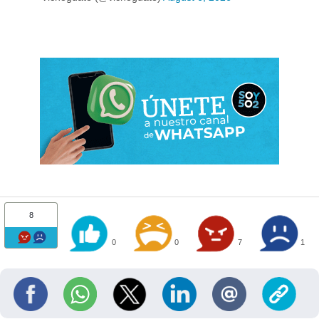
8
0
0
7
1