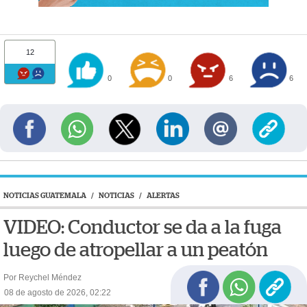
12
0
0
6
6
NOTICIAS GUATEMALA
/
NOTICIAS
/
ALERTAS
VIDEO: Conductor se da a la fuga
luego de atropellar a un peatón
Por Reychel Méndez
08 de agosto de 2026, 02:22