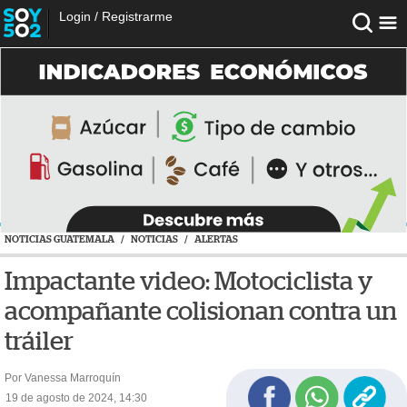
Login
/
Registrarme
NOTICIAS GUATEMALA
/
NOTICIAS
/
ALERTAS
Impactante video: Motociclista y
acompañante colisionan contra un
tráiler
Por Vanessa Marroquín
19 de agosto de 2024, 14:30