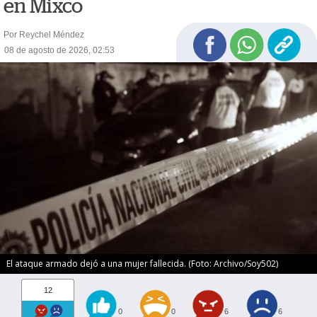
en Mixco
Por Reychel Méndez
08 de agosto de 2026, 02:53
El ataque armado dejó a una mujer fallecida. (Foto: Archivo/Soy502)
12
0
0
6
6