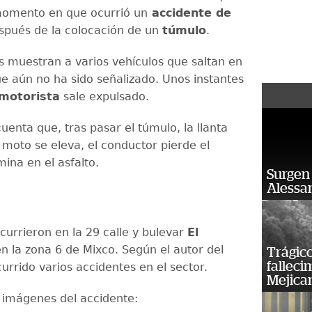
momento en que ocurrió un
accidente de
espués de la colocación de un
túmulo
.
 muestran a varios vehículos que saltan en
e aún no ha sido señalizado. Unos instantes
motorista
sale expulsado.
uenta que, tras pasar el túmulo, la llanta
 moto se eleva, el conductor pierde el
mina en el asfalto.
Surgen 
Alessan
currieron en la 29 calle y bulevar
El
en la zona 6 de Mixco. Según el autor del
Trágico
falleci
urrido varios accidentes en el sector.
Mejica
s imágenes del accidente: