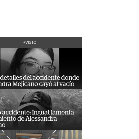
+VISTO
detalles del accidente donde
dra Mejicano cayó al vacío
 accidente: Inguat lamenta
miento de Alessandra
no