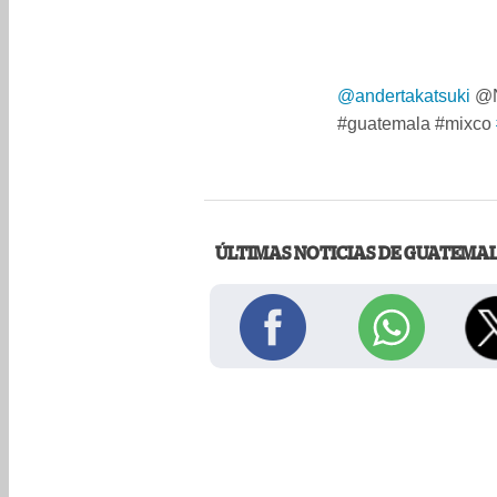
@andertakatsuki
@N
#guatemala #mixco
ÚLTIMAS NOTICIAS DE GUATEMA