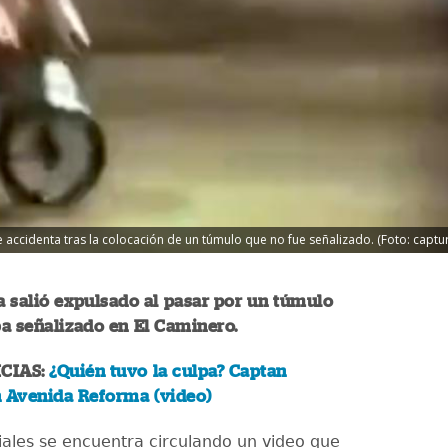
accidenta tras la colocación de un túmulo que no fue señalizado. (Foto: captu
 salió expulsado al pasar por un túmulo
ba señalizado en El Caminero.
CIAS:
¿Quién tuvo la culpa? Captan
n Avenida Reforma (video)
iales se encuentra circulando un video que