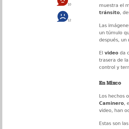
10
muestra el 
tránsito
, d
12
Las imágenes
un túmulo qu
después, un
El
video
da c
trasera de la
control y ter
En Mixco
Los hechos o
Caminero
, 
video, han oc
Estas son la