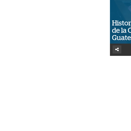
Histor
de la 
Guat