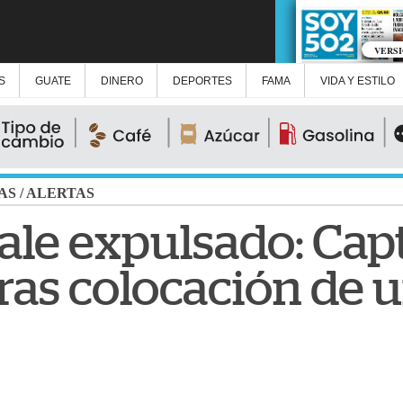
VERS
S
GUATE
DINERO
DEPORTES
FAMA
VIDA Y ESTILO
AS
/
ALERTAS
sale expulsado: Cap
tras colocación de 