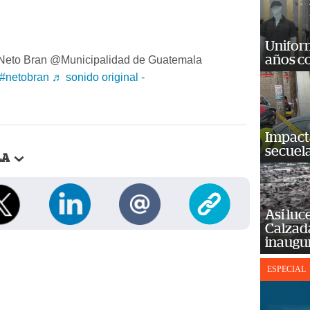
Unifor
años c
eto Bran @Municipalidad de Guatemala
#netobran
♬ sonido original -
Impact
secuela
LA
Así luc
Calzada
inaugu
ESPECIAL