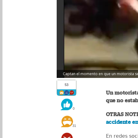
Captan el momento en que un motorista se 
53
Un motorista
que no esta
0
OTRAS NOTI
accidente e
31
En redes soc