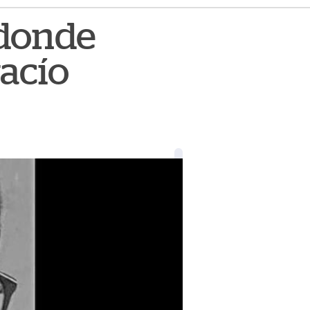
 donde
vacío