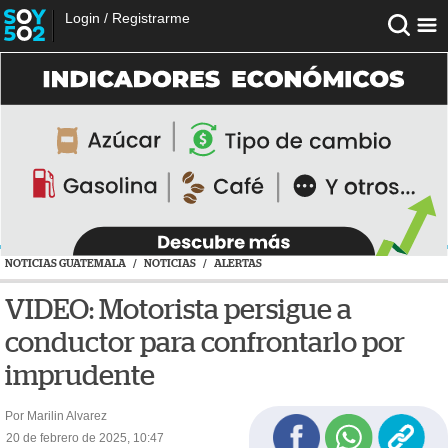
Login
/
Registrarme
NOTICIAS GUATEMALA
/
NOTICIAS
/
ALERTAS
VIDEO: Motorista persigue a
conductor para confrontarlo por
imprudente
Por Marilin Alvarez
20 de febrero de 2025, 10:47