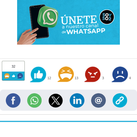
32
12
13
3
4