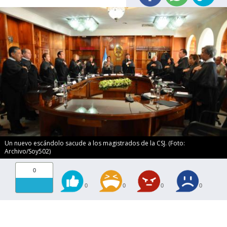
Un nuevo escándolo sacude a los magistrados de la CSJ. (Foto:
Archivo/Soy502)
0
0
0
0
0