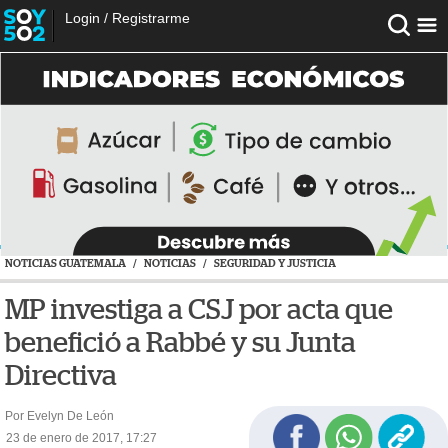
Login
/
Registrarme
NOTICIAS GUATEMALA
/
NOTICIAS
/
SEGURIDAD Y JUSTICIA
MP investiga a CSJ por acta que
benefició a Rabbé y su Junta
Directiva
Por Evelyn De León
23 de enero de 2017, 17:27