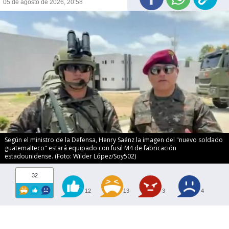
05 de agosto de 2026, 20:58
Según el ministro de la Defensa, Henry Saénz la imagen del "nuevo soldado
guatemalteco" estará equipado con fusil M4 de fabricación
estadounidense. (Foto: Wilder López/Soy502)
32
12
13
3
4