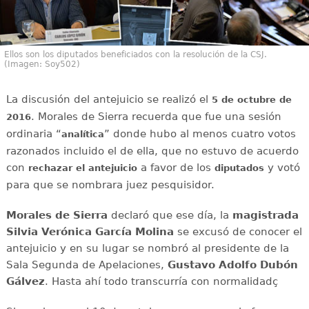
Ellos son los diputados beneficiados con la resolución de la CSJ.
(Imagen: Soy502)
La discusión del antejuicio se realizó el
5 de octubre de
. Morales de Sierra recuerda que fue una sesión
2016
ordinaria “
” donde hubo al menos cuatro votos
analítica
razonados incluido el de ella, que no estuvo de acuerdo
con
a favor de los
y votó
rechazar el antejuicio
diputados
para que se nombrara juez pesquisidor.
Morales de Sierra
declaró que ese día, la
magistrada
Silvia Verónica García Molina
se excusó de conocer el
antejuicio y en su lugar se nombró al presidente de la
Sala Segunda de Apelaciones,
Gustavo Adolfo Dubón
Gálvez
. Hasta ahí todo transcurría con normalidadç