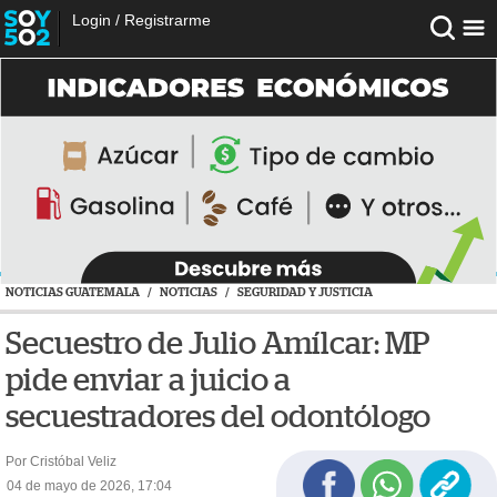
Login
/
Registrarme
NOTICIAS GUATEMALA
/
NOTICIAS
/
SEGURIDAD Y JUSTICIA
Secuestro de Julio Amílcar: MP
pide enviar a juicio a
secuestradores del odontólogo
Por Cristóbal Veliz
04 de mayo de 2026, 17:04