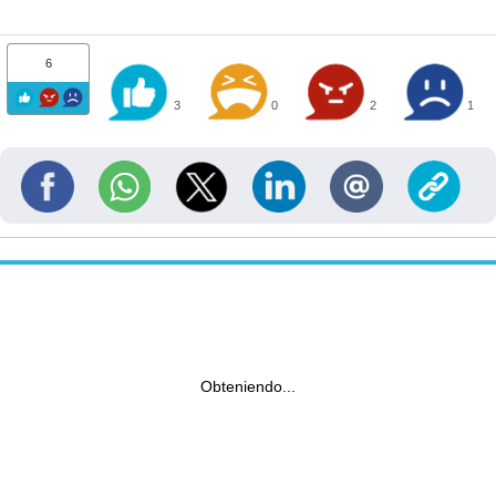
6
3
0
2
1
Obteniendo...