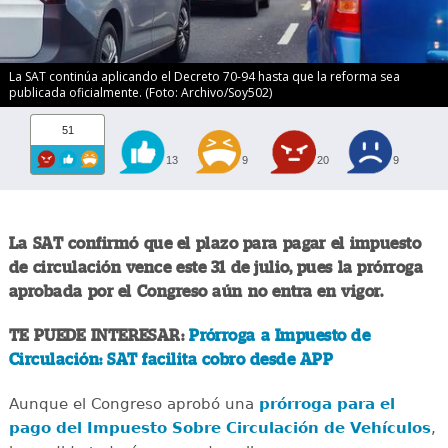
La SAT continúa aplicando el Decreto 70-94 hasta que la reforma sea
publicada oficialmente. (Foto: Archivo/Soy502)
51
13
9
20
9
La SAT confirmó que el plazo para pagar el impuesto
de circulación vence este 31 de julio, pues la prórroga
aprobada por el Congreso aún no entra en vigor.
TE PUEDE INTERESAR:
Prórroga a Impuesto de
Circulación: SAT facilita cobro desde APP
Aunque el Congreso aprobó una
prórroga para el
pago del Impuesto Sobre Circulación de Vehículos
,