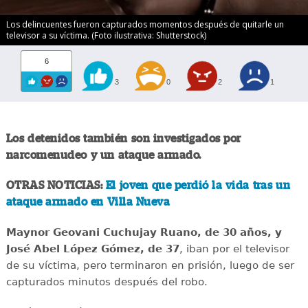
Los delincuentes fueron capturados momentos después de quitarle un
televisor a su víctima. (Foto ilustrativa: Shutterstock)
6
3
0
2
1
Los detenidos también son investigados por
narcomenudeo y un ataque armado.
OTRAS NOTICIAS:
El joven que perdió la vida tras un
ataque armado en Villa Nueva
Maynor Geovani Cuchujay Ruano, de 30 años, y
José Abel López Gómez, de 37
, iban por el televisor
de su víctima, pero terminaron en prisión, luego de ser
capturados minutos después del robo.