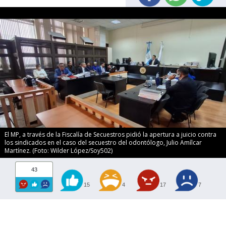
El MP, a través de la Fiscalía de Secuestros pidió la apertura a juicio contra
los sindicados en el caso del secuestro del odontólogo, Julio Amílcar
Martínez. (Foto: Wilder López/Soy502)
43
15
4
17
7