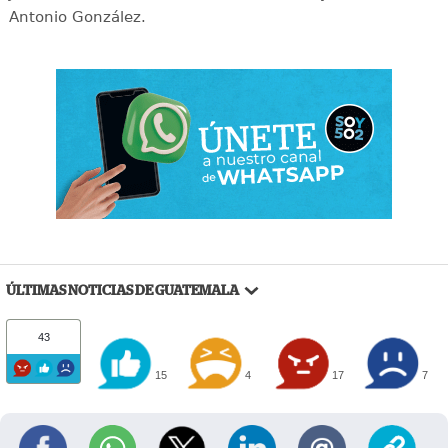
Antonio González.
ÚLTIMAS NOTICIAS DE GUATEMALA
43
15
4
17
7