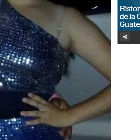
Histor
de la 
Guat