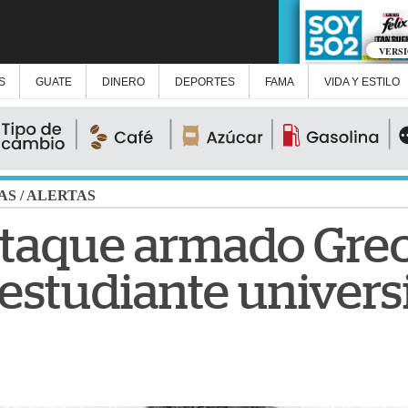
VERS
S
GUATE
DINERO
DEPORTES
FAMA
VIDA Y ESTILO
AS
/
ALERTAS
taque armado Grec
 estudiante univers