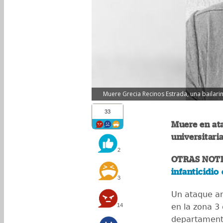
Muere Grecia Recinos Estrada, una bailarina
33
Muere en ata
universitari
2
OTRAS NOTI
infanticidio 
3
Un ataque ar
14
en la zona 3 
departamento