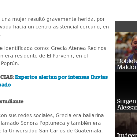
, una mujer resultó gravemente herida, por
evada hacia un centro asistencial cercano, en
.
ue identificada como: Grecia Atenea Recinos
n era residente de El Porvenir, en el
Doblet
 Poptún.
Maldon
CIAS:
Expertos alertan por intensas lluvias
ábado
Surgen 
estudiante
Alessan
on sus redes sociales, Grecia era bailarina
 llamado Sonora Poptuneca y también era
e la Universidad San Carlos de Guatemala.
Imágene