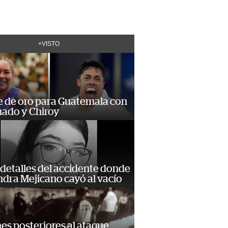
+VISTO
e de oro para Guatemala con
ado y Chiroy
detalles del accidente donde
dra Mejicano cayó al vacío
s posteriores al ataque