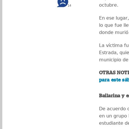
octubre.
14
En ese lugar
lo que fue ll
donde murió
La víctima f
Estrada, quie
municipio de
OTRAS NOTI
para este s
Bailarina y 
De acuerdo c
en un grupo
estudiante d