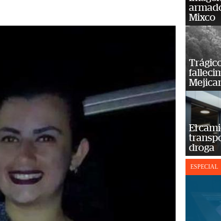
armado
Mixco
Trágico
falleci
Mejica
El cam
transp
droga
ESPECIAL