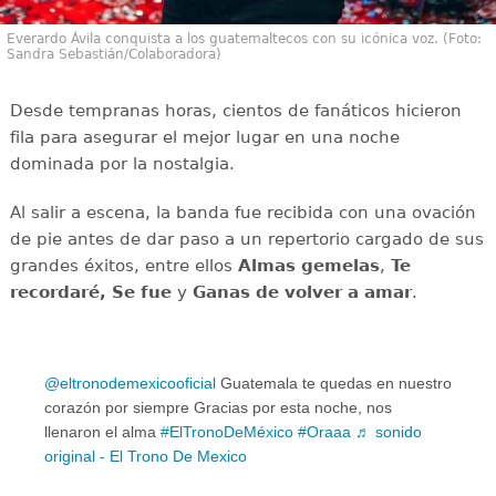
Everardo Ávila conquista a los guatemaltecos con su icónica voz. (Foto:
Sandra Sebastián/Colaboradora)
Desde tempranas horas, cientos de fanáticos hicieron
fila para asegurar el mejor lugar en una noche
dominada por la nostalgia.
Al salir a escena, la banda fue recibida con una ovación
de pie antes de dar paso a un repertorio cargado de sus
grandes éxitos, entre ellos
Almas gemelas
,
Te
recordaré,
Se fue
y
Ganas de volver a amar
.
@eltronodemexicooficial
Guatemala te quedas en nuestro
corazón por siempre Gracias por esta noche, nos
llenaron el alma
#ElTronoDeMéxico
#Oraaa
♬ sonido
original - El Trono De Mexico