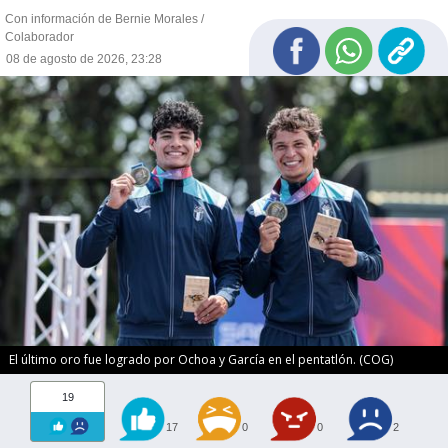
Con información de Bernie Morales /
Colaborador
08 de agosto de 2026, 23:28
El último oro fue logrado por Ochoa y García en el pentatlón. (COG)
19
17
0
0
2