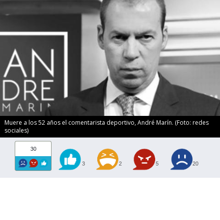
Muere a los 52 años el comentarista deportivo, André Marín. (Foto: redes
sociales)
30
3
2
5
20