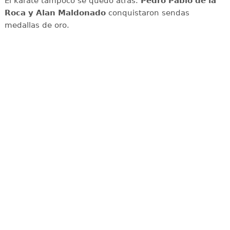
El karate tampoco se quedó atrás.
Pedro Pablo de la
Roca y Alan Maldonado
conquistaron sendas
medallas de oro.