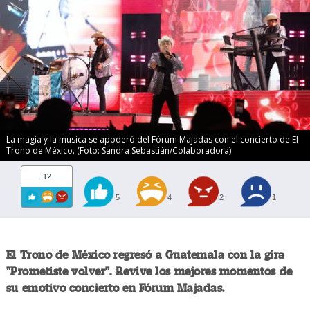
La magia y la música se apoderó del Fórum Majadas con el concierto de El
Trono de México. (Foto: Sandra Sebastián/Colaboradora)
12
5
4
2
1
El Trono de México regresó a Guatemala con la gira
"Prometiste volver". Revive los mejores momentos de
su emotivo concierto en Fórum Majadas.