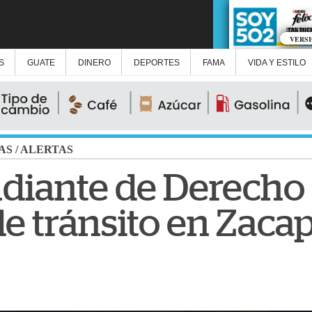
VERS
S
GUATE
DINERO
DEPORTES
FAMA
VIDA Y ESTILO
AS
/
ALERTAS
diante de Derecho
de tránsito en Zaca