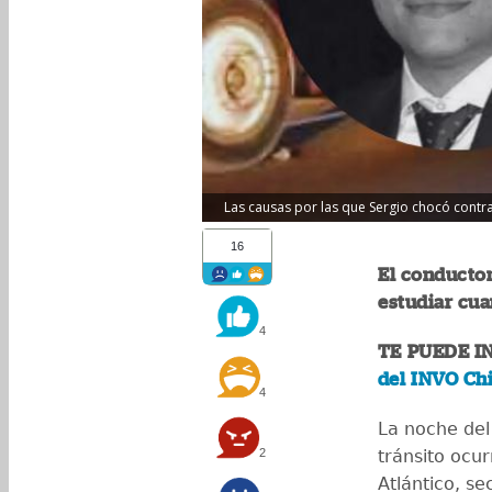
Las causas por las que Sergio chocó contr
16
El conductor
estudiar cua
4
TE PUEDE I
del INVO Ch
4
La noche del
2
tránsito ocur
Atlántico, s