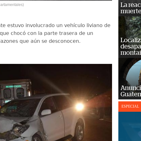
La reac
artamentales)
muerte
te estuvo involucrado un vehículo liviano de
 que chocó con la parte trasera de un
Localiz
 razones que aún se desconocen.
desapar
monta
Anunci
Guatem
ESPECIAL