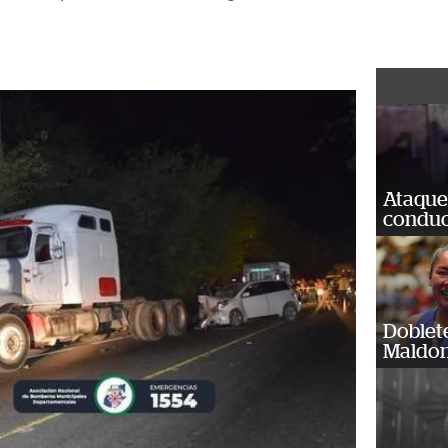
Ataque
conduct
Doblet
Maldon