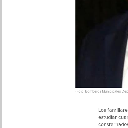
(Foto: Bomberos Municipales Dep
Los familiar
estudiar cua
consternados