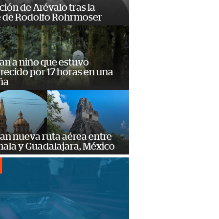
ción de Arévalo tras la
 de Rodolfo Rohrmoser
an a niño que estuvo
ecido por 17 horas en una
ña
an nueva ruta aérea entre
ala y Guadalajara, México