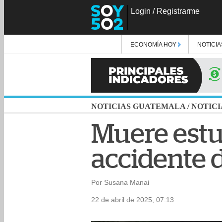
Login
/
Registrarme
ECONOMÍA HOY
NOTICIA
NOTICIAS GUATEMALA
/
NOTICI
Muere estu
accidente 
Por Susana Manai
22 de abril de 2025, 07:13