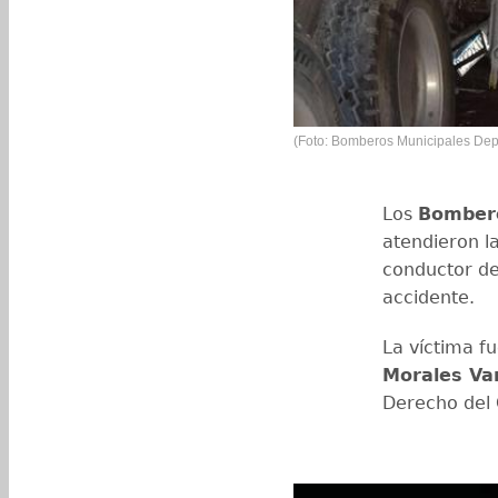
(Foto: Bomberos Municipales Dep
Los
Bombero
atendieron l
conductor del
accidente.
La víctima f
Morales Va
Derecho del 