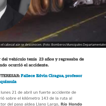
a el cabezal aún se desconocen. (Foto: Bomberos Municipales Departamentales
 del vehículo tenía 23 años y regresaba de
ndo ocurrió el accidente.
NTERESAR:
Fallece Edvin Ciragua, profesor
iquimula
 lunes 21 de abril un fuerte accidente de
rió sobre el kilómetro 143 de la ruta al
ector del paso aldea Llano Largo,
Río Hondo