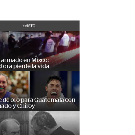
+VISTO
 armado en Mixco:
ora pierde la vida
e de oro para Guatemala con
ado y Chiroy