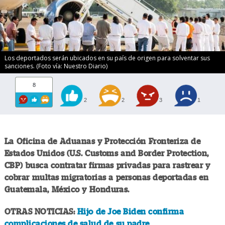
Los deportados serán ubicados en su país de origen para solventar sus
sanciones. (Foto vía: Nuestro Diario)
8
2
2
3
1
La Oficina de Aduanas y Protección Fronteriza de
Estados Unidos (U.S. Customs and Border Protection,
CBP) busca contratar firmas privadas para rastrear y
cobrar multas migratorias a personas deportadas en
Guatemala, México y Honduras.
OTRAS NOTICIAS:
Hijo de Joe Biden confirma
complicaciones de salud de su padre