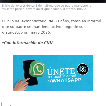
El hijo del expresidente Biden afirma que su padre mantiene la
resiliente pese al severo dolor que padece. (Foto vía: RRSS)
EL hijo del exmandatario, de 83 años, también informó
que su padre se mantiene activo luego de su
diagnostico en mayo 2025.
*Con información de CNN