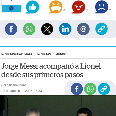
2
0
0
0
2
NOTICIAS GUATEMALA
/
NOTICIAS
/
MUNDO
Jorge Messi acompañó a Lionel
desde sus primeros pasos
Por Susana Manai
08 de agosto de 2026, 16:33