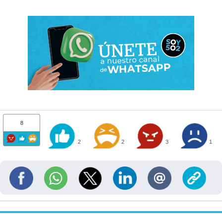
8
2
2
3
1