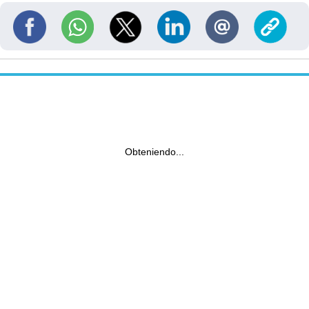
Obteniendo...