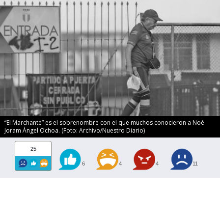
“El Marchante” es el sobrenombre con el que muchos conocieron a Noé
Joram Ángel Ochoa. (Foto: Archivo/Nuestro Diario)
25
6
4
4
11