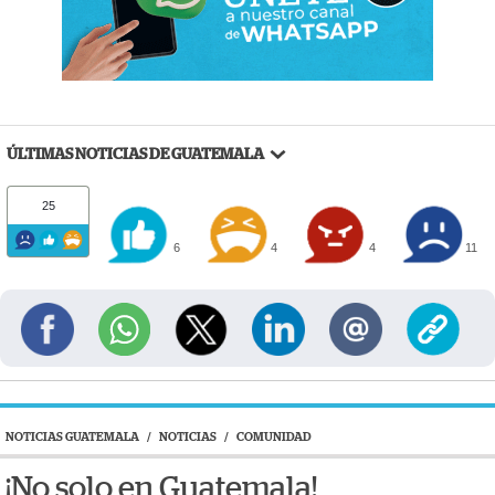
ÚLTIMAS NOTICIAS DE GUATEMALA
25
6
4
4
11
NOTICIAS GUATEMALA
/
NOTICIAS
/
COMUNIDAD
¡No solo en Guatemala!