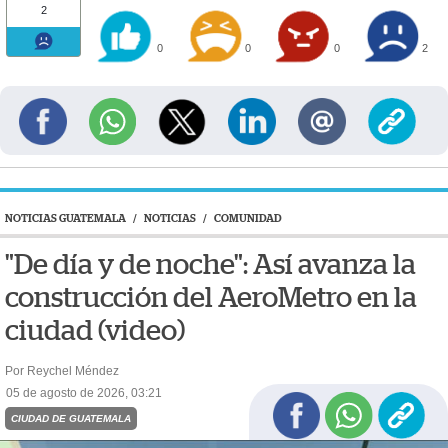
2
0
0
0
2
NOTICIAS GUATEMALA
/
NOTICIAS
/
COMUNIDAD
"De día y de noche": Así avanza la
construcción del AeroMetro en la
ciudad (video)
Por Reychel Méndez
05 de agosto de 2026, 03:21
CIUDAD DE GUATEMALA