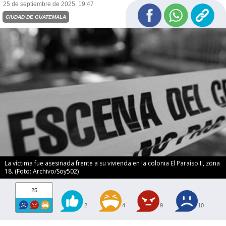
25 de septiembre de 2025, 19:47
CIUDAD DE GUATEMALA
La víctima fue asesinada frente a su vivienda en la colonia El Paraíso II, zona
18. (Foto: Archivo/Soy502)
25
2
4
9
10