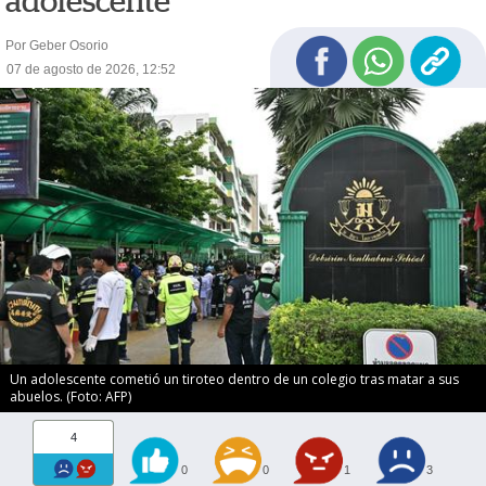
adolescente
Por Geber Osorio
07 de agosto de 2026, 12:52
Un adolescente cometió un tiroteo dentro de un colegio tras matar a sus
abuelos. (Foto: AFP)
4
0
0
1
3