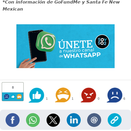
*Con información de GoFundMe y Santa Fe New
Mexican
8
1
1
0
6