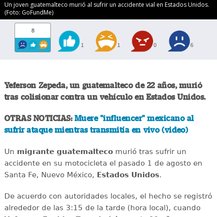
Un joven guatemalteco murió al sufrir un accidente vial en Estados Unidos.
(Foto: GoFundMe)
8
1
1
0
6
Yeferson Zepeda, un guatemalteco de 22 años, murió
tras colisionar contra un vehículo en Estados Unidos.
OTRAS NOTICIAS:
Muere "influencer" mexicano al
sufrir ataque mientras transmitía en vivo (video)
Un
migrante
guatemalteco
murió tras sufrir un
accidente en su motocicleta el pasado 1 de agosto en
Santa Fe, Nuevo México,
Estados
Unidos
.
De acuerdo con autoridades locales, el hecho se registró
alrededor de las 3:15 de la tarde (hora local), cuando