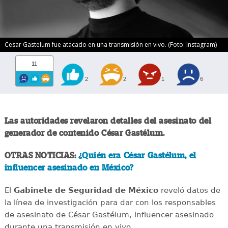
Cesar Gastelum fue atacado en una transmisión en vivo. (Foto: Instagram)
11
2
2
1
6
Las autoridades revelaron detalles del asesinato del
generador de contenido César Gastélum.
OTRAS NOTICIAS:
¿Quién era César Gastélum, el
influencer asesinado en México?
El
Gabinete de Seguridad de México
reveló datos de
la línea de investigación para dar con los responsables
de asesinato de César Gastélum, influencer asesinado
durante una transmisión en vivo.