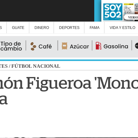
VERS
S
GUATE
DINERO
DEPORTES
FAMA
VIDA Y ESTILO
TES
/
FÚTBOL NACIONAL
n Figueroa 'Monch
a