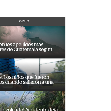
+VISTO
on los apellidos más
res de Guatemala según
: Los niños que fueron
os cuando salieron a una
lo volcado! Accidente deja