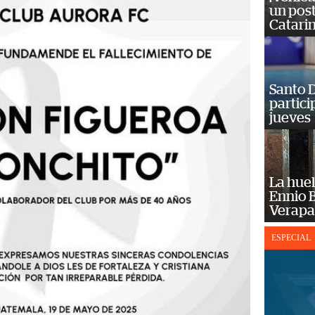
un post
Catarin
Santo D
partici
jueves
La huel
Ennio B
Verapa
ESPECIAL