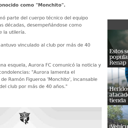
conocido como "Monchito".
mó parte del cuerpo técnico del equipo
ias décadas, desempeñándose como
la utilería.
mantuvo vinculado al club por más de 40
Estos s
popula
Renap
una esquela, Aurora FC comunicó la noticia y
condolencias: "Aurora lamenta el
o de Ramón Figueroa 'Monchito', incansable
del club por más de 40 años."
Heridos
atacad
tienda
¡Vehícu