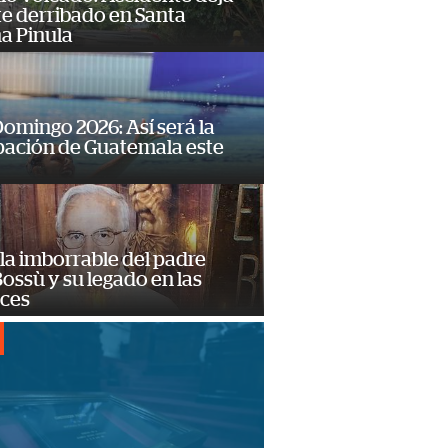
e derribado en Santa
a Pinula
omingo 2026: Así será la
pación de Guatemala este
la imborrable del padre
ossù y su legado en las
ces