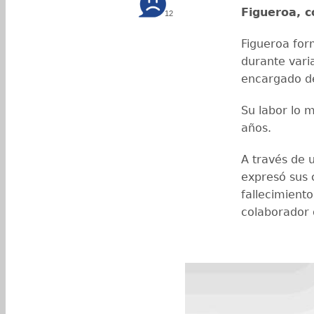
Figueroa, 
12
Figueroa for
durante var
encargado de 
Su labor lo 
años.
A través de 
expresó sus 
fallecimient
colaborador 