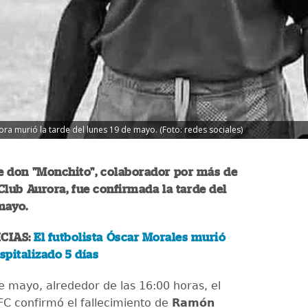
a murió la tarde del lunes 19 de mayo. (Foto: redes sociales)
e don "Monchito", colaborador por más de
Club Aurora, fue confirmada la tarde del
 mayo.
CIAS:
El futbolista Óscar Morales murió
spitalizado 5 días
de mayo, alrededor de las 16:00 horas, el
FC confirmó el fallecimiento de
Ramón