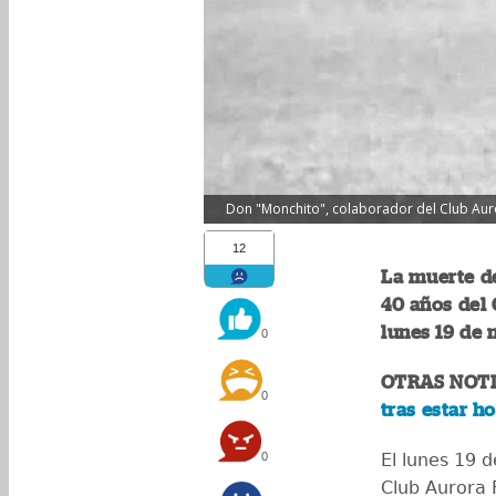
Don "Monchito", colaborador del Club Auror
12
La muerte d
40 años del 
lunes 19 de
0
OTRAS NOTI
0
tras estar ho
0
El lunes 19 
Club Aurora 