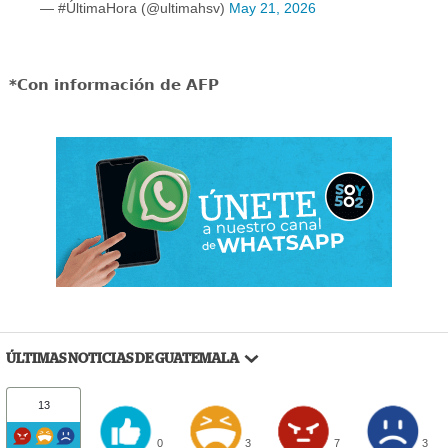
— #ÚltimaHora (@ultimahsv)
May 21, 2026
*Con información de AFP
ÚLTIMAS NOTICIAS DE GUATEMALA
13
0
3
7
3