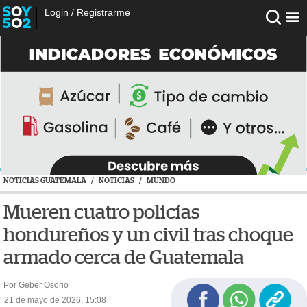
Login
/
Registrarme
NOTICIAS GUATEMALA
/
NOTICIAS
/
MUNDO
Mueren cuatro policías
hondureños y un civil tras choque
armado cerca de Guatemala
Por Geber Osorio
21 de mayo de 2026, 15:08