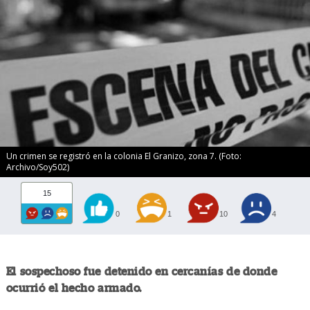
Un crimen se registró en la colonia El Granizo, zona 7. (Foto:
Archivo/Soy502)
15
0
1
10
4
El sospechoso fue detenido en cercanías de donde
ocurrió el hecho armado.