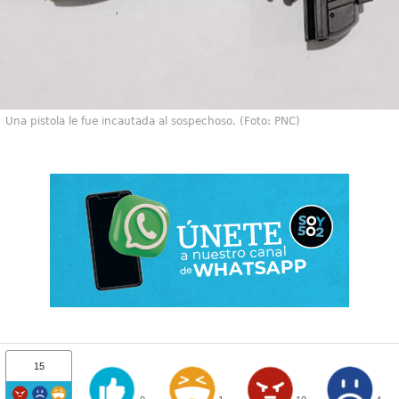
Una pistola le fue incautada al sospechoso. (Foto: PNC)
15