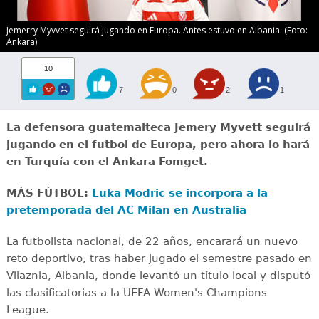
Jemerry Myvvet seguirá jugando en Europa. Antes estuvo en Albania. (Foto:
Ankara)
10
7
0
2
1
La defensora guatemalteca Jemery Myvett seguirá
jugando en el futbol de Europa, pero ahora lo hará
en Turquía con el Ankara Fomget.
MÁS FÚTBOL:
Luka Modric se incorpora a la
pretemporada del AC Milan en Australia
La futbolista nacional, de 22 años, encarará un nuevo
reto deportivo, tras haber jugado el semestre pasado en
Vllaznia, Albania, donde levantó un título local y disputó
las clasificatorias a la UEFA Women's Champions
League.