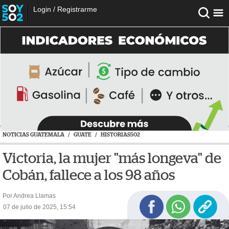
Login
/
Registrarme
NOTICIAS GUATEMALA
/
GUATE
/
HISTORIAS502
Victoria, la mujer "más longeva" de
Cobán, fallece a los 98 años
Por Andrea Llamas
07 de julio de 2025, 15:54