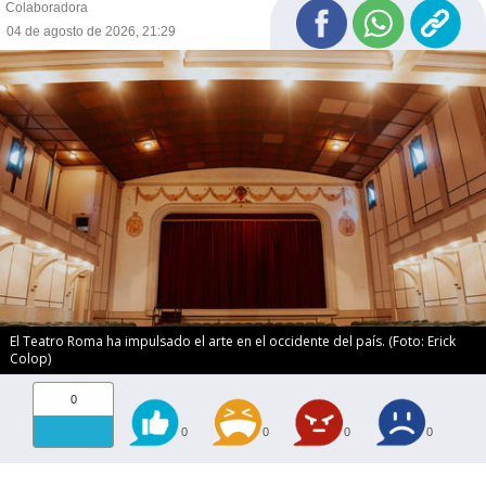
Colaboradora
04 de agosto de 2026, 21:29
El Teatro Roma ha impulsado el arte en el occidente del país. (Foto: Erick
Colop)
0
0
0
0
0