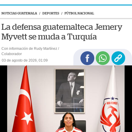
NOTICIAS GUATEMALA
/
DEPORTES
/
FÚTBOL NACIONAL
La defensa guatemalteca Jemery
Myvett se muda a Turquía
Con información de Rudy Martínez /
Colaborador
03 de agosto de 2026, 01:09