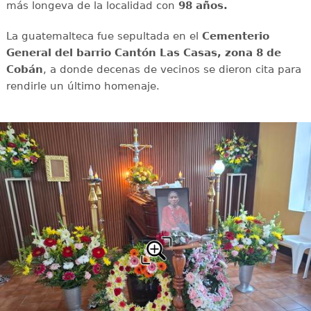
más longeva de la localidad con
98 años.
La guatemalteca fue sepultada en el
Cementerio
General del barrio Cantón Las Casas, zona 8 de
Cobán
, a donde decenas de vecinos se dieron cita para
rendirle un último homenaje.