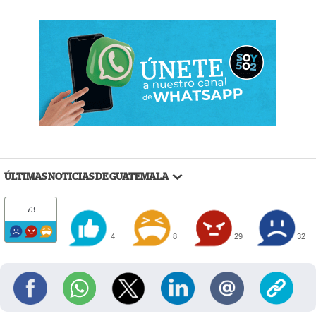
ÚLTIMAS NOTICIAS DE GUATEMALA
73
4
8
29
32