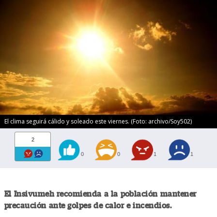
El clima seguirá cálido y soleado este viernes. (Foto: archivo/Soy502)
2
0
0
1
1
El Insivumeh recomienda a la población mantener
precaución ante golpes de calor e incendios.