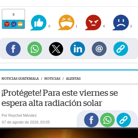
8
0
1
4
3
NOTICIAS GUATEMALA
/
NOTICIAS
/
ALERTAS
¡Protégete! Para este viernes se
espera alta radiación solar
Por Reychel Méndez
07 de agosto de 2026, 03:05